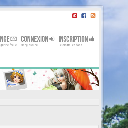
ENGE
CONNEXION
INSCRIPTION
gurine facile
Hang around
Rejoindre les fans