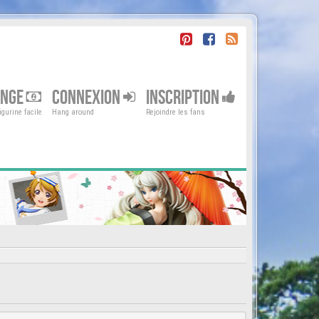
ENGE
CONNEXION
INSCRIPTION
gurine facile
Hang around
Rejoindre les fans