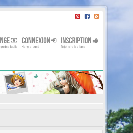
ENGE
CONNEXION
INSCRIPTION
gurine facile
Hang around
Rejoindre les fans