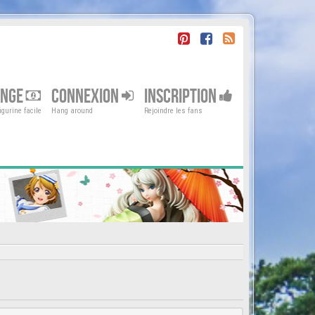
ENGE
CONNEXION
INSCRIPTION
gurine facile
Hang around
Rejoindre les fans