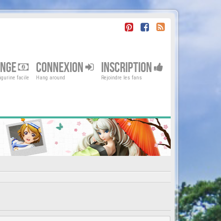
ENGE
CONNEXION
INSCRIPTION
gurine facile
Hang around
Rejoindre les fans