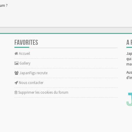
rum ?
FAVORITES
A 
Accueil
Jap
qui
Gallery
man
Aus
JapanFigs recrute
d'i
Nous contacter
Supprimer les cookies du forum