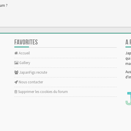
rum ?
FAVORITES
A 
Accueil
Jap
qui
Gallery
man
Aus
JapanFigs recrute
d'i
Nous contacter
Supprimer les cookies du forum