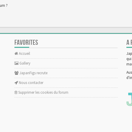
rum ?
FAVORITES
A 
Accueil
Jap
qui
Gallery
man
Aus
JapanFigs recrute
d'i
Nous contacter
Supprimer les cookies du forum