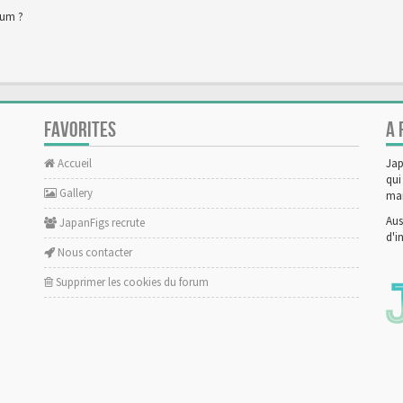
rum ?
FAVORITES
A 
Accueil
Jap
qui
Gallery
man
Aus
JapanFigs recrute
d'i
Nous contacter
Supprimer les cookies du forum