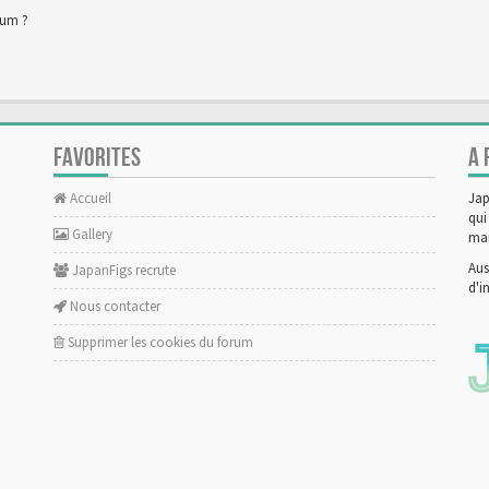
rum ?
FAVORITES
A 
Accueil
Jap
qui
Gallery
man
Aus
JapanFigs recrute
d'i
Nous contacter
Supprimer les cookies du forum