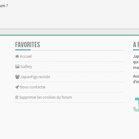
rum ?
FAVORITES
A 
Accueil
Jap
qui
Gallery
man
Aus
JapanFigs recrute
d'i
Nous contacter
Supprimer les cookies du forum