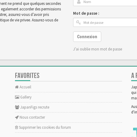
rement ne prend que quelques secondes
ut egalement accorder des permissions
Mot de passe :
rer, assurez-vous d’avoir pris
tique de vie privee. Assurez-vous de
Connexion
J’ai oublie mon mot de passe
FAVORITES
A 
Accueil
Jap
qui
Gallery
man
Aus
JapanFigs recrute
d'i
Nous contacter
Supprimer les cookies du forum