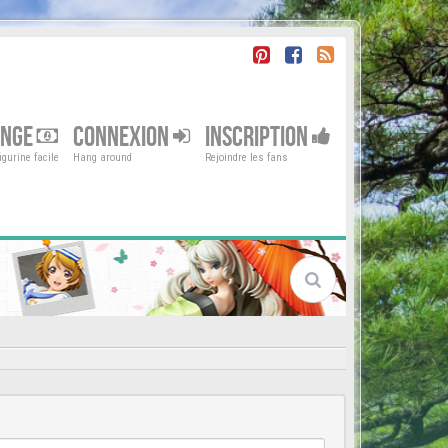
ENGE
CONNEXION
INSCRIPTION
gurine facile
Hang around
Rejoindre les fans