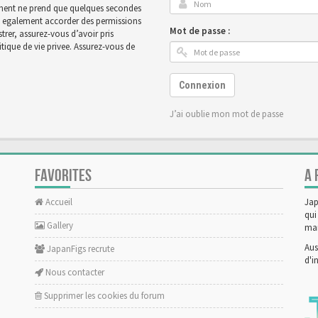
rement ne prend que quelques secondes
ut egalement accorder des permissions
Mot de passe :
rer, assurez-vous d’avoir pris
tique de vie privee. Assurez-vous de
Connexion
J’ai oublie mon mot de passe
FAVORITES
A 
Accueil
Jap
qui
Gallery
man
Aus
JapanFigs recrute
d'i
Nous contacter
Supprimer les cookies du forum