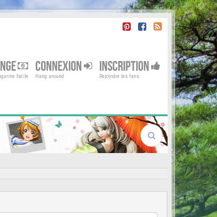
ENGE
CONNEXION
INSCRIPTION
gurine facile
Hang around
Rejoindre les fans