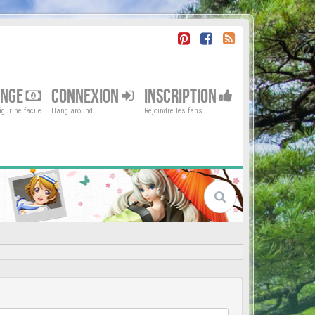
ENGE
CONNEXION
INSCRIPTION
gurine facile
Hang around
Rejoindre les fans