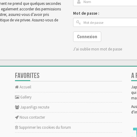
rement ne prend que quelques secondes
ut egalement accorder des permissions
Mot de passe :
rer, assurez-vous d’avoir pris
tique de vie privee. Assurez-vous de
Connexion
J’ai oublie mon mot de passe
FAVORITES
A 
Accueil
Jap
qui
Gallery
man
Aus
JapanFigs recrute
d'i
Nous contacter
Supprimer les cookies du forum