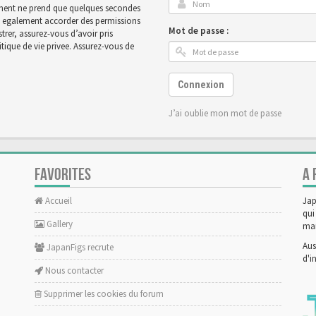
rement ne prend que quelques secondes
ut egalement accorder des permissions
Mot de passe :
rer, assurez-vous d’avoir pris
tique de vie privee. Assurez-vous de
Connexion
J’ai oublie mon mot de passe
FAVORITES
A 
Accueil
Jap
qui
Gallery
man
Aus
JapanFigs recrute
d'i
Nous contacter
Supprimer les cookies du forum