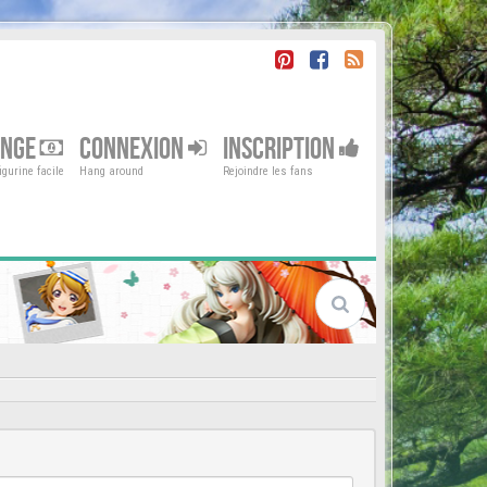
ENGE
CONNEXION
INSCRIPTION
gurine facile
Hang around
Rejoindre les fans