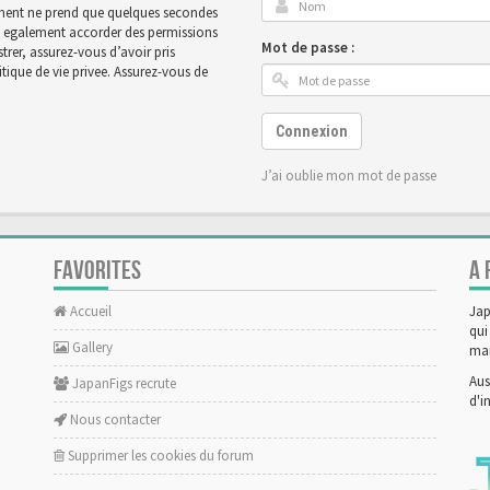
rement ne prend que quelques secondes
ut egalement accorder des permissions
Mot de passe :
rer, assurez-vous d’avoir pris
tique de vie privee. Assurez-vous de
Connexion
J’ai oublie mon mot de passe
FAVORITES
A 
Accueil
Jap
qui
Gallery
man
Aus
JapanFigs recrute
d'i
Nous contacter
Supprimer les cookies du forum