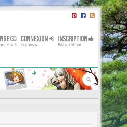
ENGE
CONNEXION
INSCRIPTION
gurine facile
Hang around
Rejoindre les fans