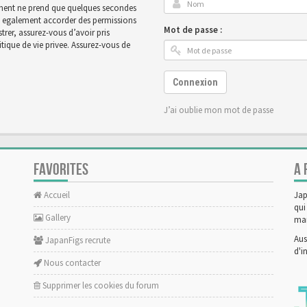
rement ne prend que quelques secondes
ut egalement accorder des permissions
Mot de passe :
rer, assurez-vous d’avoir pris
tique de vie privee. Assurez-vous de
Connexion
J’ai oublie mon mot de passe
FAVORITES
A 
Accueil
Jap
qui
Gallery
man
Aus
JapanFigs recrute
d'i
Nous contacter
Supprimer les cookies du forum