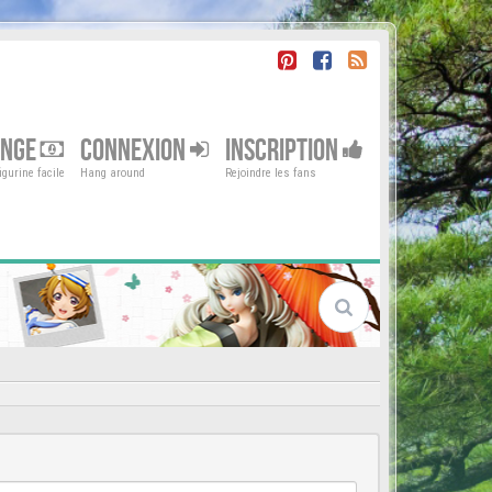
ENGE
CONNEXION
INSCRIPTION
gurine facile
Hang around
Rejoindre les fans