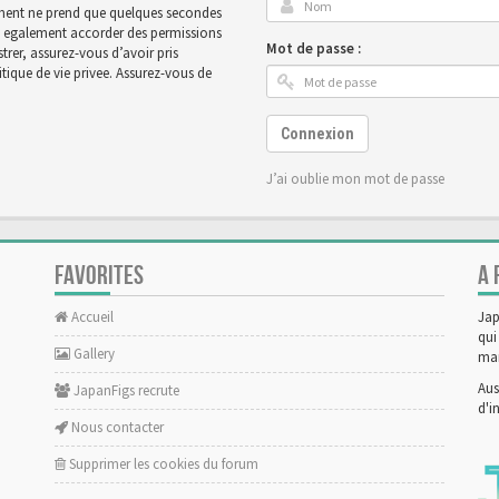
rement ne prend que quelques secondes
ut egalement accorder des permissions
Mot de passe :
rer, assurez-vous d’avoir pris
tique de vie privee. Assurez-vous de
Connexion
J’ai oublie mon mot de passe
FAVORITES
A 
Accueil
Jap
qui
Gallery
man
Aus
JapanFigs recrute
d'i
Nous contacter
Supprimer les cookies du forum