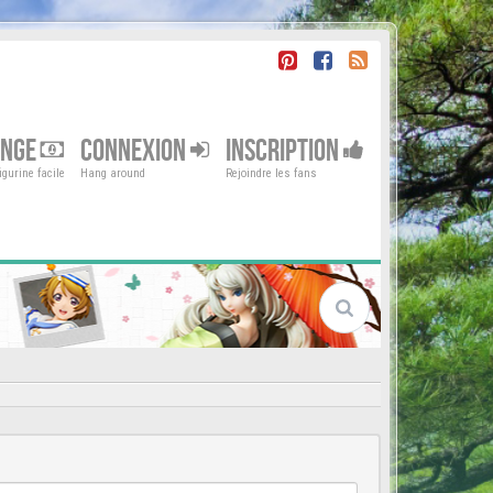
ENGE
CONNEXION
INSCRIPTION
gurine facile
Hang around
Rejoindre les fans