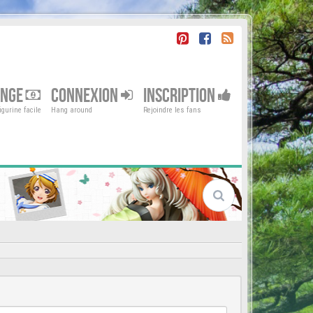
ENGE
CONNEXION
INSCRIPTION
gurine facile
Hang around
Rejoindre les fans