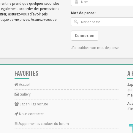
rement ne prend que quelques secondes
ut egalement accorder des permissions
Mot de passe :
rer, assurez-vous d’avoir pris
tique de vie privee. Assurez-vous de
Connexion
J’ai oublie mon mot de passe
FAVORITES
A 
Accueil
Jap
qui
Gallery
man
Aus
JapanFigs recrute
d'i
Nous contacter
Supprimer les cookies du forum