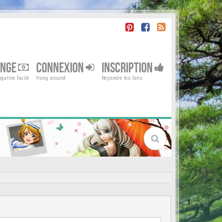
ENGE
CONNEXION
INSCRIPTION
gurine facile
Hang around
Rejoindre les fans