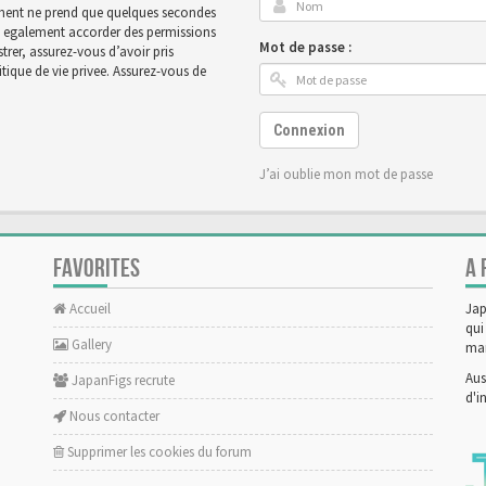
rement ne prend que quelques secondes
ut egalement accorder des permissions
Mot de passe :
rer, assurez-vous d’avoir pris
tique de vie privee. Assurez-vous de
Connexion
J’ai oublie mon mot de passe
FAVORITES
A 
Accueil
Jap
qui
Gallery
man
Aus
JapanFigs recrute
d'i
Nous contacter
Supprimer les cookies du forum