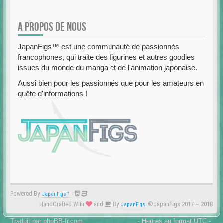
A PROPOS DE NOUS
JapanFigs™ est une communauté de passionnés
francophones, qui traite des figurines et autres goodies
issues du monde du manga et de l'animation japonaise.
Aussi bien pour les passionnés que pour les amateurs en
quête d'informations !
Powered By
-
JapanFigs™
HandCrafted With
and
By
©JapanFigs 2017 ~ 2018
JapanFigs
Traduit par
phpBB-fr.com
- Heures au format
UTC
-