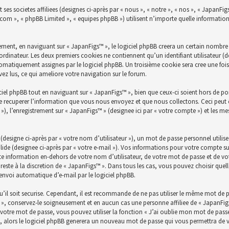
ses societes affiliees (designes ci-après par « nous », « notre », « nos », « JapanFig
bb.com », « phpBB Limited », « equipes phpBB ») utilisent n’importe quelle informatio
ent, en naviguant sur « JapanFigs™ », le logiciel phpBB creera un certain nombre de
ordinateur. Les deux premiers cookies ne contiennent qu’un identifiant utilisateur (des
utomatiquement assignes par le logiciel phpBB. Un troisième cookie sera cree une fois
avez lus, ce qui ameliore votre navigation sur le forum.
el phpBB tout en naviguant sur « JapanFigs™ », bien que ceux-ci soient hors de po
 recuperer l’information que vous nous envoyez et que nous collectons. Ceci peut êtr
es »), l’enregistrement sur « JapanFigs™ » (designee ici par « votre compte ») et les 
esigne ci-après par « votre nom d’utilisateur »), un mot de passe personnel utilis
lide (designee ci-après par « votre e-mail »). Vos informations pour votre compte su
e information en-dehors de votre nom d’utilisateur, de votre mot de passe et de vot
 reste à la discretion de « JapanFigs™ ». Dans tous les cas, vous pouvez choisir qu
’envoi automatique d’e-mail par le logiciel phpBB.
’il soit securise. Cependant, il est recommande de ne pas utiliser le même mot de pas
», conservez-le soigneusement et en aucun cas une personne affiliee de « JapanFig
otre mot de passe, vous pouvez utiliser la fonction « J’ai oublie mon mot de passe 
l, alors le logiciel phpBB generera un nouveau mot de passe qui vous permettra de 