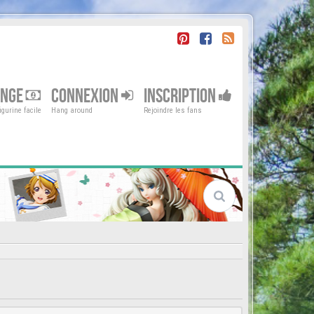
ENGE
CONNEXION
INSCRIPTION
gurine facile
Hang around
Rejoindre les fans