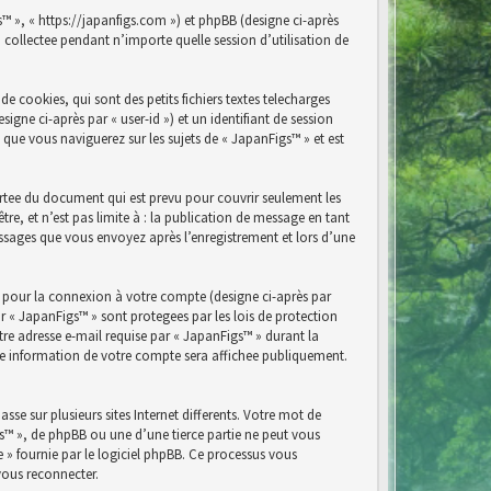
s™ », « https://japanfigs.com ») et phpBB (designe ci-après
n collectee pendant n’importe quelle session d’utilisation de
 cookies, qui sont des petits fichiers textes telecharges
igne ci-après par « user-id ») et un identifiant de session
 que vous naviguerez sur les sujets de « JapanFigs™ » et est
rtee du document qui est prevu pour couvrir seulement les
e, et n’est pas limite à : la publication de message en tant
messages que vous envoyez après l’enregistrement et lors d’une
e pour la connexion à votre compte (designe ci-après par
r « JapanFigs™ » sont protegees par les lois de protection
re adresse e-mail requise par « JapanFigs™ » durant la
elle information de votre compte sera affichee publiquement.
se sur plusieurs sites Internet differents. Votre mot de
s™ », de phpBB ou une d’une tierce partie ne peut vous
» fournie par le logiciel phpBB. Ce processus vous
vous reconnecter.