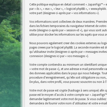
Cette politique explique en detail comment « JapanFigs™ » et 
par « ils », « eux », « leur », « logiciel phpBB », « www.php
votre part (designee ci-après par « vos informations »).
Vos informations sont collectees de deux manières. Premièrem
dans les fichiers temporaires du navigateur Internet de votre 
invite (designe ci-après par « session-id »), qui vous sont a
utilise pour stocker les informations sur les sujets que vous 
Nous pouvons egalement creer des cookies externes au logici
pages creees par le logiciel phpBB. La seconde manière est de
qu’utilisateur invite (designee ci-après par « messages invit
connexion (designes ici par « vos messages »).
Votre compte contiendra au minimum un identifiant unique (d
« votre mot de passe »), et une adresse e-mail personnelle va
des donnees applicables dans le pays qui nous heberge. Tout
procedure d’enregistrement, qu’elle soit obligatoire ou non,
De plus, dans votre profil, vous pouvez souscrire ou non à l
Votre mot de passe est crypte (hashage à sens unique) afin qu
passe est le moyen d’accès à votre compte sur « JapanFigs™ 
demander legitimement votre mot de passe. Si vous oubliez v
demandera de fournir votre nom d’utilisateur et votre e-mai