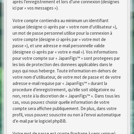
après l’enregistrement et lors d’une connexion (designes
ici par « vos messages »).
Votre compte contiendra au minimum un identifiant
unique (designe ci-après par « votre nom d’utilisateur »),
un mot de passe personnel utilise pour la connexion à
votre compte (designe ci-après par « votre mot de
passe »), et une adresse e-mail personnelle valide
(designee ci-après par « votre e-mail »). Vos informations
pour votre compte sur « JapanFigs™ » sont protegees par
les lois de protection des donnees applicables dans le
pays qui nous heberge. Toute information en-dehors de
votre nom d’utilisateur, de votre mot de passe et de votre
adresse e-mail requise par « JapanFigs™ » durant la
procedure d’enregistrement, qu’elle soit obligatoire ou
non, reste à la discretion de « JapanFigs™ ». Dans tous les
cas, vous pouvez choisir quelle information de votre
compte sera affichee publiquement. De plus, dans votre
profil, vous pouvez souscrire ou non à l’envoi automatique
d’e-mail par le logiciel phpBB.
Votre mot de passe est crypte (hashage à sens unique)