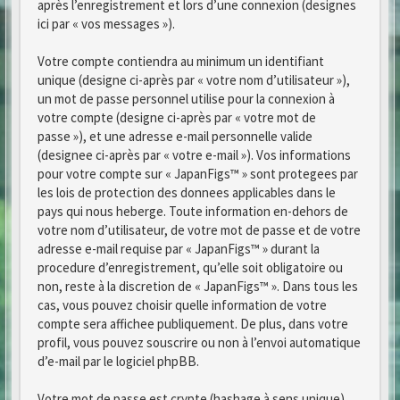
après l’enregistrement et lors d’une connexion (designes
ici par « vos messages »).
Votre compte contiendra au minimum un identifiant
unique (designe ci-après par « votre nom d’utilisateur »),
un mot de passe personnel utilise pour la connexion à
votre compte (designe ci-après par « votre mot de
passe »), et une adresse e-mail personnelle valide
(designee ci-après par « votre e-mail »). Vos informations
pour votre compte sur « JapanFigs™ » sont protegees par
les lois de protection des donnees applicables dans le
pays qui nous heberge. Toute information en-dehors de
votre nom d’utilisateur, de votre mot de passe et de votre
adresse e-mail requise par « JapanFigs™ » durant la
procedure d’enregistrement, qu’elle soit obligatoire ou
non, reste à la discretion de « JapanFigs™ ». Dans tous les
cas, vous pouvez choisir quelle information de votre
compte sera affichee publiquement. De plus, dans votre
profil, vous pouvez souscrire ou non à l’envoi automatique
d’e-mail par le logiciel phpBB.
Votre mot de passe est crypte (hashage à sens unique)