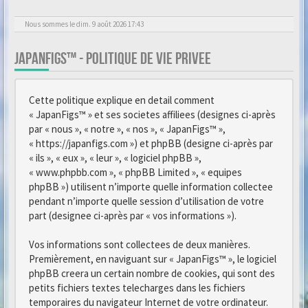
Nous sommes le dim. 9 août 2026 17:43
JAPANFIGS™ - POLITIQUE DE VIE PRIVEE
Cette politique explique en detail comment
« JapanFigs™ » et ses societes affiliees (designes ci-après
par « nous », « notre », « nos », « JapanFigs™ »,
« https://japanfigs.com ») et phpBB (designe ci-après par
« ils », « eux », « leur », « logiciel phpBB »,
« www.phpbb.com », « phpBB Limited », « equipes
phpBB ») utilisent n’importe quelle information collectee
pendant n’importe quelle session d’utilisation de votre
part (designee ci-après par « vos informations »).
Vos informations sont collectees de deux manières.
Premièrement, en naviguant sur « JapanFigs™ », le logiciel
phpBB creera un certain nombre de cookies, qui sont des
petits fichiers textes telecharges dans les fichiers
temporaires du navigateur Internet de votre ordinateur.