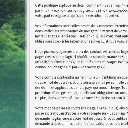
Cette politique explique en detail comment « JapanFigs™ » et 
par « ils », « eux », « leur », « logiciel phpBB », « www.php
votre part (designee ci-après par « vos informations »).
Vos informations sont collectees de deux manières. Premièrem
dans les fichiers temporaires du navigateur Internet de votre 
invite (designe ci-après par « session-id »), qui vous sont a
utilise pour stocker les informations sur les sujets que vous 
Nous pouvons egalement creer des cookies externes au logici
pages creees par le logiciel phpBB. La seconde manière est de
qu’utilisateur invite (designee ci-après par « messages invit
connexion (designes ici par « vos messages »).
Votre compte contiendra au minimum un identifiant unique (d
« votre mot de passe »), et une adresse e-mail personnelle va
des donnees applicables dans le pays qui nous heberge. Tout
procedure d’enregistrement, qu’elle soit obligatoire ou non,
De plus, dans votre profil, vous pouvez souscrire ou non à l
Votre mot de passe est crypte (hashage à sens unique) afin qu
passe est le moyen d’accès à votre compte sur « JapanFigs™ 
demander legitimement votre mot de passe. Si vous oubliez v
demandera de fournir votre nom d’utilisateur et votre e-mai