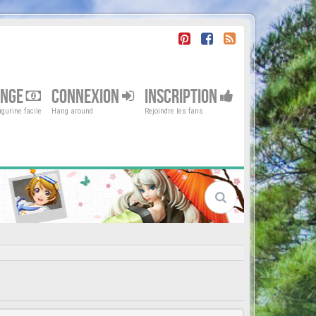
ENGE
CONNEXION
INSCRIPTION
gurine facile
Hang around
Rejoindre les fans