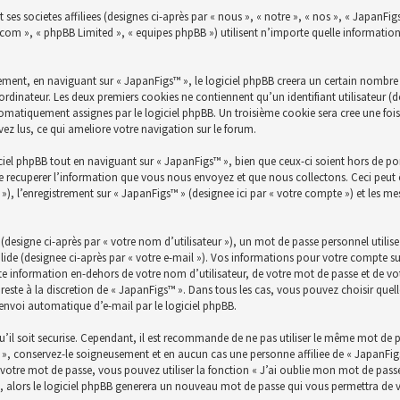
ses societes affiliees (designes ci-après par « nous », « notre », « nos », « JapanFig
bb.com », « phpBB Limited », « equipes phpBB ») utilisent n’importe quelle informatio
ent, en naviguant sur « JapanFigs™ », le logiciel phpBB creera un certain nombre de
ordinateur. Les deux premiers cookies ne contiennent qu’un identifiant utilisateur (des
utomatiquement assignes par le logiciel phpBB. Un troisième cookie sera cree une fois
avez lus, ce qui ameliore votre navigation sur le forum.
el phpBB tout en naviguant sur « JapanFigs™ », bien que ceux-ci soient hors de po
 recuperer l’information que vous nous envoyez et que nous collectons. Ceci peut êtr
es »), l’enregistrement sur « JapanFigs™ » (designee ici par « votre compte ») et les 
esigne ci-après par « votre nom d’utilisateur »), un mot de passe personnel utilis
lide (designee ci-après par « votre e-mail »). Vos informations pour votre compte su
e information en-dehors de votre nom d’utilisateur, de votre mot de passe et de vot
 reste à la discretion de « JapanFigs™ ». Dans tous les cas, vous pouvez choisir qu
’envoi automatique d’e-mail par le logiciel phpBB.
’il soit securise. Cependant, il est recommande de ne pas utiliser le même mot de pas
», conservez-le soigneusement et en aucun cas une personne affiliee de « JapanFig
otre mot de passe, vous pouvez utiliser la fonction « J’ai oublie mon mot de passe 
l, alors le logiciel phpBB generera un nouveau mot de passe qui vous permettra de 