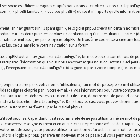
ses societes affiliees (designes ci-après par « nous », « notre », « nos », « JapanFig
bb.com », « phpBB Limited », « equipes phpBB ») utilisent n’importe quelle informatio
ent, en naviguant sur « JapanFigs™ », le logiciel phpBB creera un certain nombre de
ordinateur. Les deux premiers cookies ne contiennent qu’un identifiant utilisateur (des
utomatiquement assignes par le logiciel phpBB. Un troisième cookie sera cree une fois
avez lus, ce qui ameliore votre navigation sur le forum.
el phpBB tout en naviguant sur « JapanFigs™ », bien que ceux-ci soient hors de po
 recuperer l’information que vous nous envoyez et que nous collectons. Ceci peut êtr
es »), l’enregistrement sur « JapanFigs™ » (designee ici par « votre compte ») et les 
esigne ci-après par « votre nom d’utilisateur »), un mot de passe personnel utilis
lide (designee ci-après par « votre e-mail »). Vos informations pour votre compte su
e information en-dehors de votre nom d’utilisateur, de votre mot de passe et de vot
 reste à la discretion de « JapanFigs™ ». Dans tous les cas, vous pouvez choisir qu
’envoi automatique d’e-mail par le logiciel phpBB.
’il soit securise. Cependant, il est recommande de ne pas utiliser le même mot de pas
», conservez-le soigneusement et en aucun cas une personne affiliee de « JapanFig
otre mot de passe, vous pouvez utiliser la fonction « J’ai oublie mon mot de passe 
l, alors le logiciel phpBB generera un nouveau mot de passe qui vous permettra de 