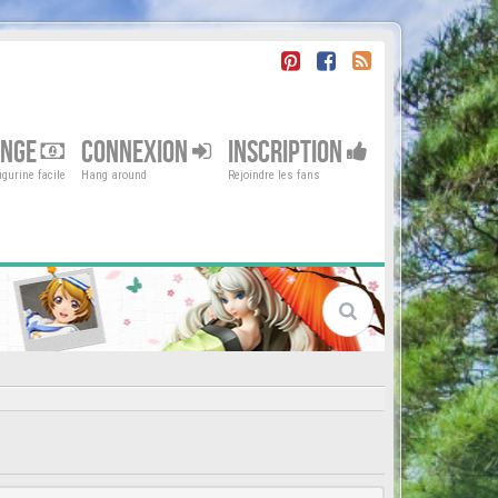
ENGE
CONNEXION
INSCRIPTION
gurine facile
Hang around
Rejoindre les fans