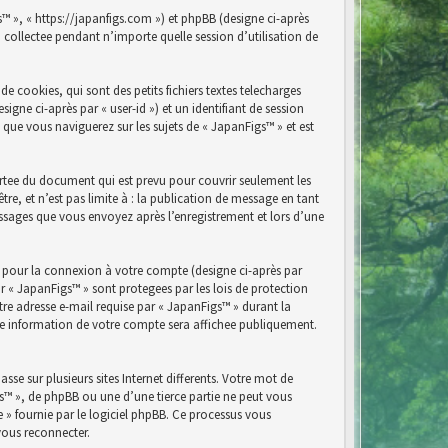
s™ », « https://japanfigs.com ») et phpBB (designe ci-après
n collectee pendant n’importe quelle session d’utilisation de
 cookies, qui sont des petits fichiers textes telecharges
igne ci-après par « user-id ») et un identifiant de session
 que vous naviguerez sur les sujets de « JapanFigs™ » et est
rtee du document qui est prevu pour couvrir seulement les
e, et n’est pas limite à : la publication de message en tant
messages que vous envoyez après l’enregistrement et lors d’une
e pour la connexion à votre compte (designe ci-après par
r « JapanFigs™ » sont protegees par les lois de protection
re adresse e-mail requise par « JapanFigs™ » durant la
elle information de votre compte sera affichee publiquement.
se sur plusieurs sites Internet differents. Votre mot de
s™ », de phpBB ou une d’une tierce partie ne peut vous
» fournie par le logiciel phpBB. Ce processus vous
vous reconnecter.