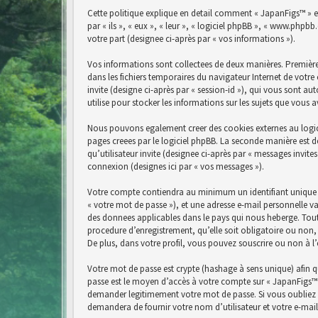
Cette politique explique en detail comment « JapanFigs™ » et 
par « ils », « eux », « leur », « logiciel phpBB », « www.php
votre part (designee ci-après par « vos informations »).
Vos informations sont collectees de deux manières. Premièrem
dans les fichiers temporaires du navigateur Internet de votre 
invite (designe ci-après par « session-id »), qui vous sont a
utilise pour stocker les informations sur les sujets que vous 
Nous pouvons egalement creer des cookies externes au logici
pages creees par le logiciel phpBB. La seconde manière est de
qu’utilisateur invite (designee ci-après par « messages invit
connexion (designes ici par « vos messages »).
Votre compte contiendra au minimum un identifiant unique (d
« votre mot de passe »), et une adresse e-mail personnelle va
des donnees applicables dans le pays qui nous heberge. Tout
procedure d’enregistrement, qu’elle soit obligatoire ou non,
De plus, dans votre profil, vous pouvez souscrire ou non à l
Votre mot de passe est crypte (hashage à sens unique) afin qu
passe est le moyen d’accès à votre compte sur « JapanFigs™ 
demander legitimement votre mot de passe. Si vous oubliez v
demandera de fournir votre nom d’utilisateur et votre e-mai