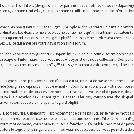
ses societes affiliees (designes ci-après par « nous », « notre », « nos », « JapanFig
bb.com », « phpBB Limited », « equipes phpBB ») utilisent n’importe quelle informatio
ent, en naviguant sur « JapanFigs™ », le logiciel phpBB creera un certain nombre de
ordinateur. Les deux premiers cookies ne contiennent qu’un identifiant utilisateur (des
utomatiquement assignes par le logiciel phpBB. Un troisième cookie sera cree une fois
avez lus, ce qui ameliore votre navigation sur le forum.
el phpBB tout en naviguant sur « JapanFigs™ », bien que ceux-ci soient hors de po
 recuperer l’information que vous nous envoyez et que nous collectons. Ceci peut êtr
es »), l’enregistrement sur « JapanFigs™ » (designee ici par « votre compte ») et les 
esigne ci-après par « votre nom d’utilisateur »), un mot de passe personnel utilis
lide (designee ci-après par « votre e-mail »). Vos informations pour votre compte su
e information en-dehors de votre nom d’utilisateur, de votre mot de passe et de vot
 reste à la discretion de « JapanFigs™ ». Dans tous les cas, vous pouvez choisir qu
’envoi automatique d’e-mail par le logiciel phpBB.
’il soit securise. Cependant, il est recommande de ne pas utiliser le même mot de pas
», conservez-le soigneusement et en aucun cas une personne affiliee de « JapanFig
otre mot de passe, vous pouvez utiliser la fonction « J’ai oublie mon mot de passe 
l, alors le logiciel phpBB generera un nouveau mot de passe qui vous permettra de 