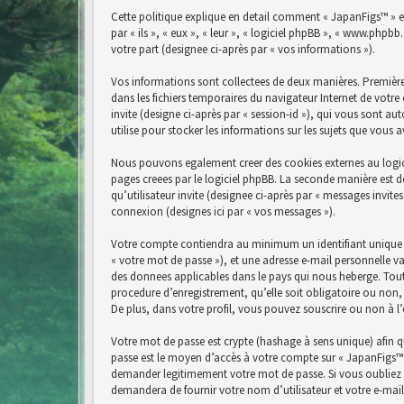
Cette politique explique en detail comment « JapanFigs™ » et 
par « ils », « eux », « leur », « logiciel phpBB », « www.php
votre part (designee ci-après par « vos informations »).
Vos informations sont collectees de deux manières. Premièrem
dans les fichiers temporaires du navigateur Internet de votre 
invite (designe ci-après par « session-id »), qui vous sont a
utilise pour stocker les informations sur les sujets que vous 
Nous pouvons egalement creer des cookies externes au logici
pages creees par le logiciel phpBB. La seconde manière est de
qu’utilisateur invite (designee ci-après par « messages invit
connexion (designes ici par « vos messages »).
Votre compte contiendra au minimum un identifiant unique (d
« votre mot de passe »), et une adresse e-mail personnelle va
des donnees applicables dans le pays qui nous heberge. Tout
procedure d’enregistrement, qu’elle soit obligatoire ou non,
De plus, dans votre profil, vous pouvez souscrire ou non à l
Votre mot de passe est crypte (hashage à sens unique) afin qu
passe est le moyen d’accès à votre compte sur « JapanFigs™ 
demander legitimement votre mot de passe. Si vous oubliez v
demandera de fournir votre nom d’utilisateur et votre e-mai