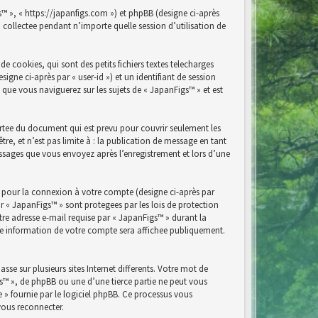
s™ », « https://japanfigs.com ») et phpBB (designe ci-après
n collectee pendant n’importe quelle session d’utilisation de
 cookies, qui sont des petits fichiers textes telecharges
igne ci-après par « user-id ») et un identifiant de session
 que vous naviguerez sur les sujets de « JapanFigs™ » et est
rtee du document qui est prevu pour couvrir seulement les
e, et n’est pas limite à : la publication de message en tant
messages que vous envoyez après l’enregistrement et lors d’une
e pour la connexion à votre compte (designe ci-après par
r « JapanFigs™ » sont protegees par les lois de protection
re adresse e-mail requise par « JapanFigs™ » durant la
elle information de votre compte sera affichee publiquement.
se sur plusieurs sites Internet differents. Votre mot de
s™ », de phpBB ou une d’une tierce partie ne peut vous
» fournie par le logiciel phpBB. Ce processus vous
vous reconnecter.