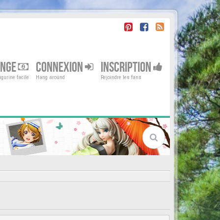
ENGE
CONNEXION
INSCRIPTION
gurine facile
Hang around
Rejoindre les fans