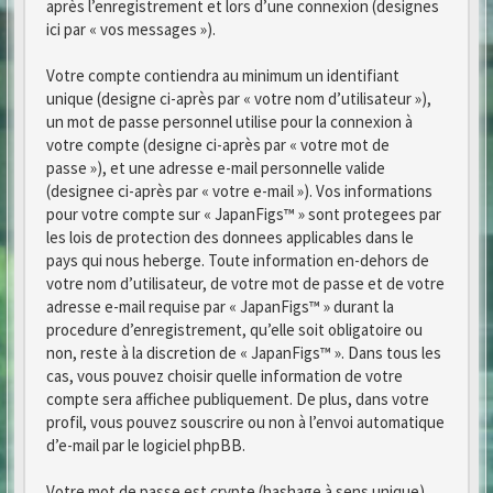
après l’enregistrement et lors d’une connexion (designes
ici par « vos messages »).
Votre compte contiendra au minimum un identifiant
unique (designe ci-après par « votre nom d’utilisateur »),
un mot de passe personnel utilise pour la connexion à
votre compte (designe ci-après par « votre mot de
passe »), et une adresse e-mail personnelle valide
(designee ci-après par « votre e-mail »). Vos informations
pour votre compte sur « JapanFigs™ » sont protegees par
les lois de protection des donnees applicables dans le
pays qui nous heberge. Toute information en-dehors de
votre nom d’utilisateur, de votre mot de passe et de votre
adresse e-mail requise par « JapanFigs™ » durant la
procedure d’enregistrement, qu’elle soit obligatoire ou
non, reste à la discretion de « JapanFigs™ ». Dans tous les
cas, vous pouvez choisir quelle information de votre
compte sera affichee publiquement. De plus, dans votre
profil, vous pouvez souscrire ou non à l’envoi automatique
d’e-mail par le logiciel phpBB.
Votre mot de passe est crypte (hashage à sens unique)