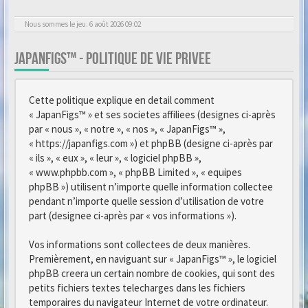
Nous sommes le jeu. 6 août 2026 09:02
JAPANFIGS™ - POLITIQUE DE VIE PRIVEE
Cette politique explique en detail comment
« JapanFigs™ » et ses societes affiliees (designes ci-après
par « nous », « notre », « nos », « JapanFigs™ »,
« https://japanfigs.com ») et phpBB (designe ci-après par
« ils », « eux », « leur », « logiciel phpBB »,
« www.phpbb.com », « phpBB Limited », « equipes
phpBB ») utilisent n’importe quelle information collectee
pendant n’importe quelle session d’utilisation de votre
part (designee ci-après par « vos informations »).
Vos informations sont collectees de deux manières.
Premièrement, en naviguant sur « JapanFigs™ », le logiciel
phpBB creera un certain nombre de cookies, qui sont des
petits fichiers textes telecharges dans les fichiers
temporaires du navigateur Internet de votre ordinateur.