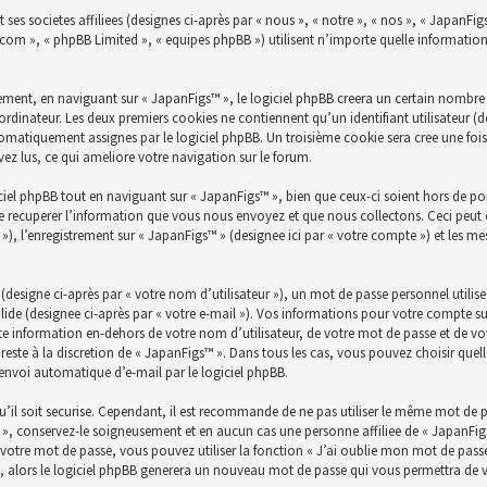
ses societes affiliees (designes ci-après par « nous », « notre », « nos », « JapanFig
bb.com », « phpBB Limited », « equipes phpBB ») utilisent n’importe quelle informatio
ent, en naviguant sur « JapanFigs™ », le logiciel phpBB creera un certain nombre de
ordinateur. Les deux premiers cookies ne contiennent qu’un identifiant utilisateur (des
utomatiquement assignes par le logiciel phpBB. Un troisième cookie sera cree une fois
avez lus, ce qui ameliore votre navigation sur le forum.
el phpBB tout en naviguant sur « JapanFigs™ », bien que ceux-ci soient hors de po
 recuperer l’information que vous nous envoyez et que nous collectons. Ceci peut êtr
es »), l’enregistrement sur « JapanFigs™ » (designee ici par « votre compte ») et les 
esigne ci-après par « votre nom d’utilisateur »), un mot de passe personnel utilis
lide (designee ci-après par « votre e-mail »). Vos informations pour votre compte su
e information en-dehors de votre nom d’utilisateur, de votre mot de passe et de vot
 reste à la discretion de « JapanFigs™ ». Dans tous les cas, vous pouvez choisir qu
’envoi automatique d’e-mail par le logiciel phpBB.
’il soit securise. Cependant, il est recommande de ne pas utiliser le même mot de pas
», conservez-le soigneusement et en aucun cas une personne affiliee de « JapanFig
otre mot de passe, vous pouvez utiliser la fonction « J’ai oublie mon mot de passe 
l, alors le logiciel phpBB generera un nouveau mot de passe qui vous permettra de 