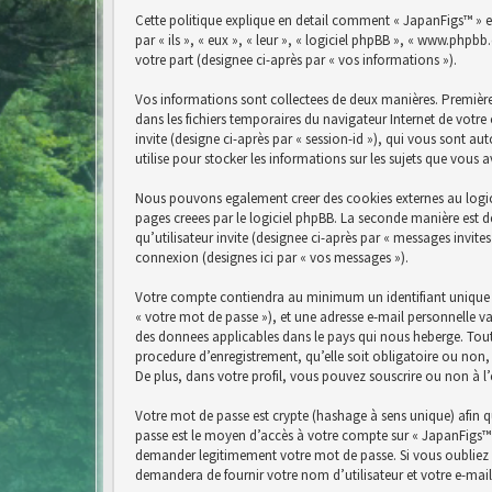
Cette politique explique en detail comment « JapanFigs™ » et 
par « ils », « eux », « leur », « logiciel phpBB », « www.php
votre part (designee ci-après par « vos informations »).
Vos informations sont collectees de deux manières. Premièrem
dans les fichiers temporaires du navigateur Internet de votre 
invite (designe ci-après par « session-id »), qui vous sont a
utilise pour stocker les informations sur les sujets que vous 
Nous pouvons egalement creer des cookies externes au logici
pages creees par le logiciel phpBB. La seconde manière est de
qu’utilisateur invite (designee ci-après par « messages invit
connexion (designes ici par « vos messages »).
Votre compte contiendra au minimum un identifiant unique (d
« votre mot de passe »), et une adresse e-mail personnelle va
des donnees applicables dans le pays qui nous heberge. Tout
procedure d’enregistrement, qu’elle soit obligatoire ou non,
De plus, dans votre profil, vous pouvez souscrire ou non à l
Votre mot de passe est crypte (hashage à sens unique) afin qu
passe est le moyen d’accès à votre compte sur « JapanFigs™ 
demander legitimement votre mot de passe. Si vous oubliez v
demandera de fournir votre nom d’utilisateur et votre e-mai