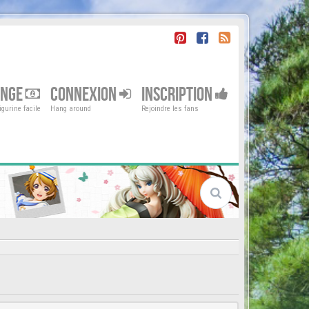
ENGE
CONNEXION
INSCRIPTION
gurine facile
Hang around
Rejoindre les fans