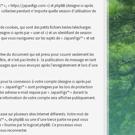
s™ », « https://japanfigs.com ») et phpBB (designe ci-après
n collectee pendant n’importe quelle session d’utilisation de
 cookies, qui sont des petits fichiers textes telecharges
igne ci-après par « user-id ») et un identifiant de session
 que vous naviguerez sur les sujets de « JapanFigs™ » et est
rtee du document qui est prevu pour couvrir seulement les
e, et n’est pas limite à : la publication de message en tant
messages que vous envoyez après l’enregistrement et lors d’une
e pour la connexion à votre compte (designe ci-après par
r « JapanFigs™ » sont protegees par les lois de protection
re adresse e-mail requise par « JapanFigs™ » durant la
elle information de votre compte sera affichee publiquement.
se sur plusieurs sites Internet differents. Votre mot de
s™ », de phpBB ou une d’une tierce partie ne peut vous
» fournie par le logiciel phpBB. Ce processus vous
vous reconnecter.