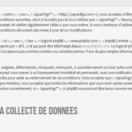
 « notre », « nos », « JapanFigs™ », « https://japanfigs.com »), vous acceptez d’êtr
conditions suivantes, alors n’accedez pas et/ou n’utilisez pas « JapanFigs™ ». Nou
prudent de vérifier régulièrement celles-ci par vous-même. Si vous continuez d’utili
conditions découlant des mises à jour et/ou modifications.
ils », « eux », « leur », « logiciel phpBB », « www.phpbb.com », « phpBB Limited », 
-après par « GPL ») et qui peut être téléchargé depuis
www.phpbb.com
. Le logiciel 
n’acceptons pas comme contenu ou conduite permis. Pour de plus amples informatio
 vulgaire, diffamatoire, choquant, menaçant, à caractère sexuel ou tout autre conte
aire peut vous mener à un bannissement immédiat et permanent, avec une notification 
istrées pour aider au renforcement de ces conditions. Vous acceptez que « JapanFigs
t que membre, vous acceptez que toutes les informations que vous avez saisies soie
s votre consentement, ni « JapanFigs™ », ni phpBB ne pourront être tenus comme res
a collecte de donnees