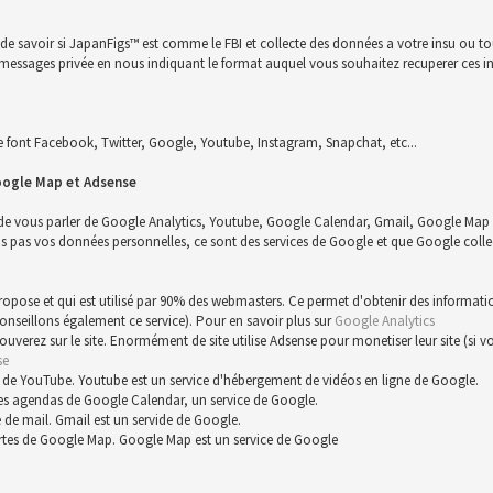
n de savoir si JapanFigs™ est comme le FBI et collecte des données a votre insu ou 
 un messages privée en nous indiquant le format auquel vous souhaitez recuperer ces i
font Facebook, Twitter, Google, Youtube, Instagram, Snapchat, etc...
oogle Map et Adsense
 de vous parler de Google Analytics, Youtube, Google Calendar, Gmail, Google Map 
s vos données personnelles, ce sont des services de Google et que Google collect
 propose et qui est utilisé par 90% des webmasters. Ce permet d'obtenir des informat
conseillons également ce service). Pour en savoir plus sur
Google Analytics
trouverez sur le site. Enormément de site utilise Adsense pour monetiser leur site (s
se
 de YouTube. Youtube est un service d'hébergement de vidéos en ligne de Google.
es agendas de Google Calendar, un service de Google.
 de mail. Gmail est un servide de Google.
rtes de Google Map. Google Map est un service de Google