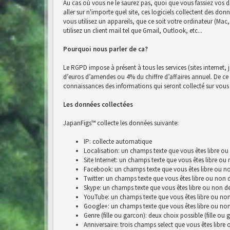
Au cas où vous ne le saurez pas, quoi que vous fassiez vos d
aller sur n'importe quel site, ces logiciels collectent des do
vous utilisez un appareils, que ce soit votre ordinateur (Ma
utilisez un client mail tel que Gmail, Outlook, etc...
Pourquoi nous parler de ca?
Le RGPD impose à présent à tous les services (sites internet, 
d’euros d’amendes ou 4% du chiffre d’affaires annuel. De ce fai
connaissances des informations qui seront collecté sur vous 
Les données collectées
JapanFigs™ collecte les données suivante:
IP: collecte automatique
Localisation: un champs texte que vous êtes libre ou
Site Internet: un champs texte que vous êtes libre ou
Facebook: un champs texte que vous êtes libre ou no
Twitter: un champs texte que vous êtes libre ou non 
Skype: un champs texte que vous êtes libre ou non de
YouTube: un champs texte que vous êtes libre ou non
Google+: un champs texte que vous êtes libre ou non
Genre (fille ou garcon): deux choix possible (fille ou 
Anniversaire: trois champs select que vous êtes libre