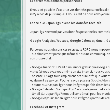
Exporter mes données personnelles
Il vous est possible d'exporter vos données personnelles afi
il n'y a rien de plus simple ! Il vous suffit de nous envoyer
Est ce que JapanFigs™ vend les données recoltés
JapanFigs™ ne vend pas vos données personnelles comme le 
Google Analytics, Youtube, Google Calendar, Gmail, G
Parce que nous utilisons ces services, le RGPD nous impose
Tout simplement parce que même si nous ne communiquons pa
son propre chef..
- Google Analytics: Il s'agit d'un service gratuit que Google
visites (si vous avez vous même un site internet, nous vous 
- Adsense: Il s'agit tout simplement des publicités que vous 
également ce service). Pour en savoir plus sur
Google Adsen
- Youtube: Sur JapanFigs™ nous intégrons parfois des vidéos
- Google Calendar: Sur JapanFigs™ nous intégrons parfois d
- Gmail: Sur JapanFigs™ nous utilisons Gmail pour les envoie
- Google Map: Sur JapanFigs™ nous intégrons parfois des ca
Facebook et Instagram