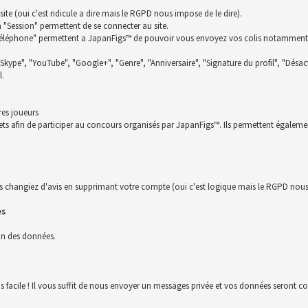
te (oui c'est ridicule a dire mais le RGPD nous impose de le dire).
la "Session" permettent de se connecter au site.
t "Téléphone" permettent a JapanFigs™ de pouvoir vous envoyez vos colis notamment
 "Skype", "YouTube", "Google+", "Genre", "Anniversaire", "Signature du profil", "Désact
l.
res joueurs
ckets afin de participer au concours organisés par JapanFigs™. Ils permettent égalem
s changiez d'avis en supprimant votre compte (oui c'est logique mais le RGPD nous 
es
ion des données.
us facile ! Il vous suffit de nous envoyer un messages privée et vos données seront