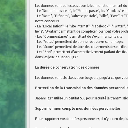
Les données sont collectées pour le bon fonctionnement du si
- Le "Nom d’utilisateur", le "Mot de passe", les "Cookies" et 
- Le "Nom", "Prénom", "Adresse postale", "Ville", "Pays" e
notre concours.
- La "Localisation", le "Site Internet", "Facebook", "Twitter",
liens", "Avatar" permettent de compléter (ou non) votre profi
- Les "Commentaires" permettent de s'exprimer sur le site
- Les "Votes" permettent de donner votre avis sur un topic
- Les "Score" permettent de faire des classements des meilleu
- Les "Zeni" permettent d'acheter fictivement parlant des ti
dans les jeux de JapanFigs™
La durée de conservation des données
Les données sont stockées pour toujours jusqu’à ce que vou
Protection de la transmission des données personnell
JapanFigs™ utilise un certifat SSL pour sécurité la transmiss
Supprimer mon compte mes données personnelles
Pour supprimer vos données personnelles, il n'y a rien de pl