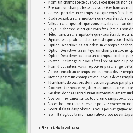
Nom: un champs texte que vous êtes libre ou non de 
Prénom: un champs texte que vous êtes libre ou non
Adresse postale: un champs texte que vous êtes libre
Code postal: un champs texte que vous êtes libre ou
Ville: un champs texte que vous êtes libre ou non de 
Pays: un champs select que vous êtes libre ou non de
Téléphone: un champs texte que vous êtes libre ou n
Signature du profil: un champs texte que vous êtes li
Option Désactiver les BBCodes: un champs a cocher 
Option Désactiver les smileys: un champs a cocher q
Option Désactiver les liens: un champs a cocher que 
Avatar: une image que vous êtes libre ou non d'uplo
Nom d’utilisateur: vous ne pouvez pas changer cette
Adresse email: un champs text que vous devez rempli
Mot de passe: un champs text que vous devez rempli
Identifiants de session: donnees enregistrees par p
Cookies: donnees enregistrees automatiquement par
Session: donnees enregistrees automatiquement sur 
Vos commentaires sur les topic: un champs texte que 
Votes: bouton radio que vous pouvez cocher ou no
Score: Il s'agit des points que vous pouvez gagner e
Zeni: Il s'agit de la monnaie ficitive présente sur Jap
La finalité de la collecte