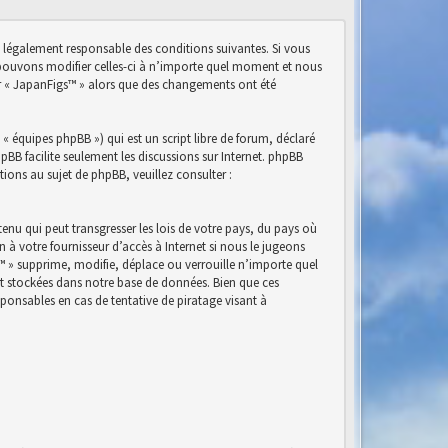
e légalement responsable des conditions suivantes. Si vous
s pouvons modifier celles-ci à n’importe quel moment et nous
ser « JapanFigs™ » alors que des changements ont été
« équipes phpBB ») qui est un script libre de forum, déclaré
phpBB facilite seulement les discussions sur Internet. phpBB
ns au sujet de phpBB, veuillez consulter :
nu qui peut transgresser les lois de votre pays, du pays où
à votre fournisseur d’accès à Internet si nous le jugeons
™ » supprime, modifie, déplace ou verrouille n’importe quel
nt stockées dans notre base de données. Bien que ces
ponsables en cas de tentative de piratage visant à