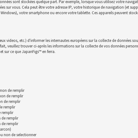
onnées sont stockées quelque part. Par exemple, lorsque vous utilisez votre navigat
nnées sur vous. Cela peut être votre adresse IP, votre historique de navigation (et su
c, Windows), votre smartphone ou encore votre tablette. Ces appareils peuvent stocke
jeux videos, etc.) d'informer les internautes européens sur la collecte de données sou
t, veuillez trouver ci-après les informations sur la collecte de vos données personnll
et sur ce que JapanFigs™ en ferra.
 non de remplir
 non de remplir
n de remplir
de remplir
 remplir
 de remplir
 de remplir
garcon)
 ou non de selectionner