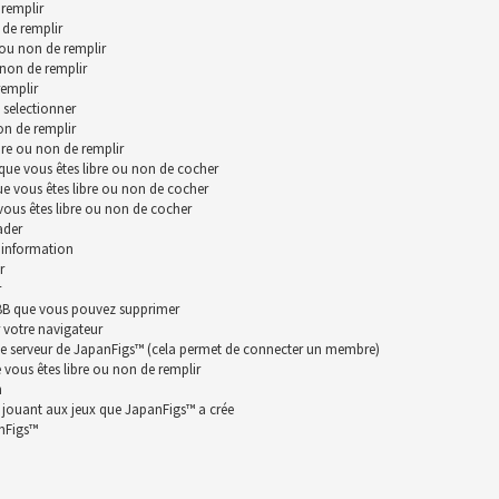
remplir
 de remplir
 ou non de remplir
 non de remplir
remplir
 selectionner
on de remplir
bre ou non de remplir
que vous êtes libre ou non de cocher
ue vous êtes libre ou non de cocher
vous êtes libre ou non de cocher
ader
 information
r
r
hpBB que vous pouvez supprimer
 votre navigateur
le serveur de JapanFigs™ (cela permet de connecter un membre)
vous êtes libre ou non de remplir
n
n jouant aux jeux que JapanFigs™ a crée
anFigs™