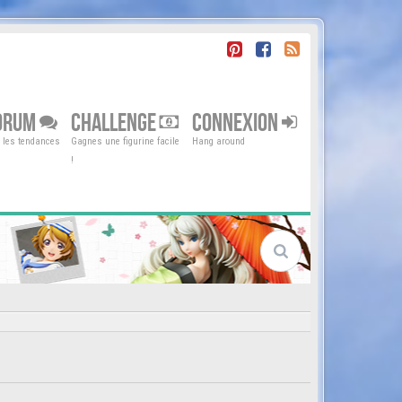
ORUM
CHALLENGE
CONNEXION
r les tendances
Gagnes une figurine facile
Hang around
!