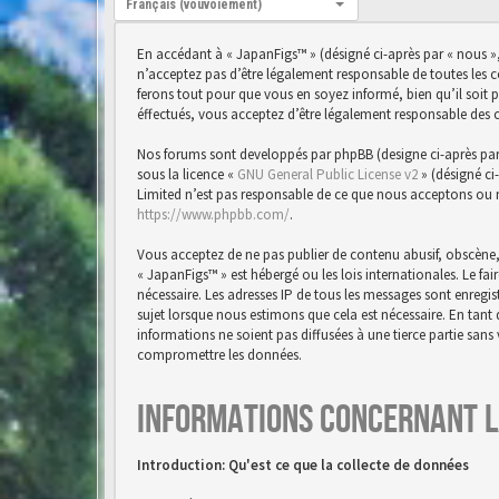
Français (vouvoiement)
En accédant à « JapanFigs™ » (désigné ci-après par « nous »,
n’acceptez pas d’être légalement responsable de toutes les 
ferons tout pour que vous en soyez informé, bien qu’il soit 
éffectués, vous acceptez d’être légalement responsable des 
Nos forums sont developpés par phpBB (designe ci-après par « 
sous la licence «
GNU General Public License v2
» (désigné ci
Limited n’est pas responsable de ce que nous acceptons ou 
https://www.phpbb.com/
.
Vous acceptez de ne pas publier de contenu abusif, obscène,
« JapanFigs™ » est hébergé ou les lois internationales. Le f
nécessaire. Les adresses IP de tous les messages sont enreg
sujet lorsque nous estimons que cela est nécessaire. En tan
informations ne soient pas diffusées à une tierce partie san
compromettre les données.
Informations concernant l
Introduction: Qu'est ce que la collecte de données