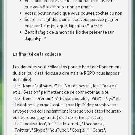
Vos commentaires sur les topic: un champs texte
que vous êtes libre ou non de remplir
Votes: bouton radio que vous pouvez cocher ou non
Score: Il s'agit des points que vous pouvez gagner
en jouant aux jeux que JapanFigs™ a crée
Zeni: Il s'agit de la monnaie ficitive présente sur
JapanFigs™
La finalité de la collecte
Les données sont collectées pour le bon fonctionnement
du site (oui c'est ridicule a dire mais le RGPD nous impose
de le dire).
- Le "Nom d’utilisateur", le "Mot de passe", les "Cookies"
et la "Session" permettent de se connecter au site.
- Le "Nom", "Prénom", "Adresse postale", "Ville", "Pays" et
"Téléphone" permettent a JapanFigs™ de pouvoir vous
envoyez vos colis notamment lorsque vous etes l'heureux
ou heureuse gagnant(e) d'un de notre concours.
- La "Localisation", le "Site Internet", "Facebook",
"Twitter", "Skype", "YouTube", "Google+", "Genre",