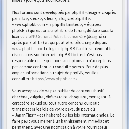
mises à jour et/ou modifications.
Nos forums sont developpés par phpBB (designe ci-après
par « ils », « eux », « leur », « logiciel phpBB »,
« www.phpbb.com », « phpBB Limited », « équipes
phpBB ») qui est un script libre de forum, déclaré sous la
licence «
GNU General Public License v2
» (désigné ci-
après par « GPL ») et qui peut être téléchargé depuis
www.phpbb.com
. Le logiciel phpBB facilite seulement les
discussions sur Internet. phpBB Limited n’est pas
responsable de ce que nous acceptons ou n’acceptons
pas comme contenu ou conduite permis. Pour de plus
amples informations au sujet de phpBB, veuillez
consulter :
https://www.phpbb.com/
.
Vous acceptez de ne pas publier de contenu abusif,
obscène, vulgaire, diffamatoire, choquant, menaçant, à
caractère sexuel ou tout autre contenu qui peut
transgresser les lois de votre pays, du pays où
« JapanFigs™ » est hébergé ou les lois internationales. Le
faire peut vous mener à un bannissement immédiat et
permanent, avec une notification à votre fournisseur