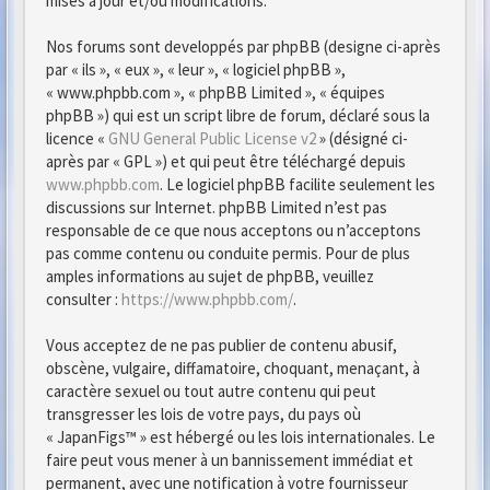
mises à jour et/ou modifications.
Nos forums sont developpés par phpBB (designe ci-après
par « ils », « eux », « leur », « logiciel phpBB »,
« www.phpbb.com », « phpBB Limited », « équipes
phpBB ») qui est un script libre de forum, déclaré sous la
licence «
GNU General Public License v2
» (désigné ci-
après par « GPL ») et qui peut être téléchargé depuis
www.phpbb.com
. Le logiciel phpBB facilite seulement les
discussions sur Internet. phpBB Limited n’est pas
responsable de ce que nous acceptons ou n’acceptons
pas comme contenu ou conduite permis. Pour de plus
amples informations au sujet de phpBB, veuillez
consulter :
https://www.phpbb.com/
.
Vous acceptez de ne pas publier de contenu abusif,
obscène, vulgaire, diffamatoire, choquant, menaçant, à
caractère sexuel ou tout autre contenu qui peut
transgresser les lois de votre pays, du pays où
« JapanFigs™ » est hébergé ou les lois internationales. Le
faire peut vous mener à un bannissement immédiat et
permanent, avec une notification à votre fournisseur