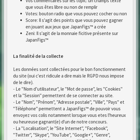
Vos commentaires sur les topic: un champs texte
que vous êtes libre ou non de remplir
Votes: bouton radio que vous pouvez cocher ou non
Score: Il s'agit des points que vous pouvez gagner
en jouant aux jeux que JapanFigs™ a crée
Zeni: Il s'agit de la monnaie ficitive présente sur
JapanFigs™
La finalité de la collecte
Les données sont collectées pour le bon fonctionnement
du site (oui c'est ridicule a dire mais le RGPD nous impose
de le dire).
- Le "Nom d’utilisateur", le "Mot de passe", les "Cookies"
et la "Session" permettent de se connecter au site.
- Le "Nom", "Prénom", "Adresse postale", "Ville", "Pays" et
"Téléphone" permettent a JapanFigs™ de pouvoir vous
envoyez vos colis notamment lorsque vous etes l'heureux
ou heureuse gagnant(e) d'un de notre concours.
- La "Localisation", le "Site Internet", "Facebook",
"Twitter", "Skype", "YouTube", "Google+", "Genre",