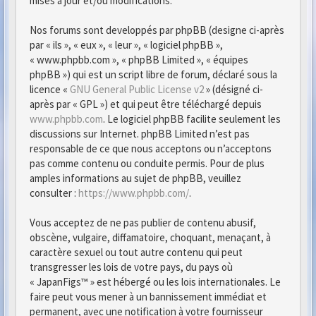
mises à jour et/ou modifications.
Nos forums sont developpés par phpBB (designe ci-après
par « ils », « eux », « leur », « logiciel phpBB »,
« www.phpbb.com », « phpBB Limited », « équipes
phpBB ») qui est un script libre de forum, déclaré sous la
licence «
GNU General Public License v2
» (désigné ci-
après par « GPL ») et qui peut être téléchargé depuis
www.phpbb.com
. Le logiciel phpBB facilite seulement les
discussions sur Internet. phpBB Limited n’est pas
responsable de ce que nous acceptons ou n’acceptons
pas comme contenu ou conduite permis. Pour de plus
amples informations au sujet de phpBB, veuillez
consulter :
https://www.phpbb.com/
.
Vous acceptez de ne pas publier de contenu abusif,
obscène, vulgaire, diffamatoire, choquant, menaçant, à
caractère sexuel ou tout autre contenu qui peut
transgresser les lois de votre pays, du pays où
« JapanFigs™ » est hébergé ou les lois internationales. Le
faire peut vous mener à un bannissement immédiat et
permanent, avec une notification à votre fournisseur