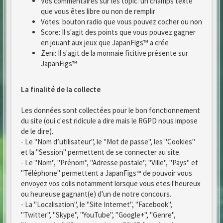
Vos commentaires sur les topic: un champs texte
que vous êtes libre ou non de remplir
Votes: bouton radio que vous pouvez cocher ou non
Score: Il s'agit des points que vous pouvez gagner
en jouant aux jeux que JapanFigs™ a crée
Zeni: Il s'agit de la monnaie ficitive présente sur
JapanFigs™
La finalité de la collecte
Les données sont collectées pour le bon fonctionnement
du site (oui c'est ridicule a dire mais le RGPD nous impose
de le dire).
- Le "Nom d’utilisateur", le "Mot de passe", les "Cookies"
et la "Session" permettent de se connecter au site.
- Le "Nom", "Prénom", "Adresse postale", "Ville", "Pays" et
"Téléphone" permettent a JapanFigs™ de pouvoir vous
envoyez vos colis notamment lorsque vous etes l'heureux
ou heureuse gagnant(e) d'un de notre concours.
- La "Localisation", le "Site Internet", "Facebook",
"Twitter", "Skype", "YouTube", "Google+", "Genre",