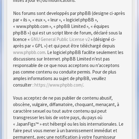
mises à jour et/ou modifications.
Nos forums sont developpés par phpBB (designe ci-après
par « ils », « eux », « leur », « logiciel phpBB »,
« www.phpbb.com », « phpBB Limited », « équipes
phpBB ») qui est un script libre de forum, déclaré sous la
licence «
GNU General Public License v2
» (désigné ci-
après par « GPL ») et qui peut être téléchargé depuis
www.phpbb.com
. Le logiciel phpBB facilite seulement les
discussions sur Internet. phpBB Limited n’est pas
responsable de ce que nous acceptons ou n’acceptons
pas comme contenu ou conduite permis. Pour de plus
amples informations au sujet de phpBB, veuillez
consulter :
https://www.phpbb.com/
.
Vous acceptez de ne pas publier de contenu abusif,
obscène, vulgaire, diffamatoire, choquant, menaçant, à
caractère sexuel ou tout autre contenu qui peut
transgresser les lois de votre pays, du pays où
« JapanFigs™ » est hébergé ou les lois internationales. Le
faire peut vous mener à un bannissement immédiat et
permanent, avec une notification à votre fournisseur