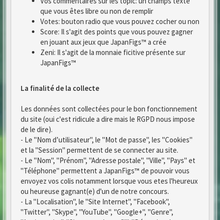
Vos commentaires sur les topic: un champs texte
que vous êtes libre ou non de remplir
Votes: bouton radio que vous pouvez cocher ou non
Score: Il s'agit des points que vous pouvez gagner
en jouant aux jeux que JapanFigs™ a crée
Zeni: Il s'agit de la monnaie ficitive présente sur
JapanFigs™
La finalité de la collecte
Les données sont collectées pour le bon fonctionnement
du site (oui c'est ridicule a dire mais le RGPD nous impose
de le dire).
- Le "Nom d’utilisateur", le "Mot de passe", les "Cookies"
et la "Session" permettent de se connecter au site.
- Le "Nom", "Prénom", "Adresse postale", "Ville", "Pays" et
"Téléphone" permettent a JapanFigs™ de pouvoir vous
envoyez vos colis notamment lorsque vous etes l'heureux
ou heureuse gagnant(e) d'un de notre concours.
- La "Localisation", le "Site Internet", "Facebook",
"Twitter", "Skype", "YouTube", "Google+", "Genre",