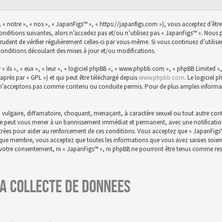
 « notre », « nos », « JapanFigs™ », « https://japanfigs.com »), vous acceptez d’êtr
conditions suivantes, alors n’accedez pas et/ou n’utilisez pas « JapanFigs™ ». Nou
prudent de vérifier régulièrement celles-ci par vous-même. Si vous continuez d’utili
conditions découlant des mises à jour et/ou modifications.
ils », « eux », « leur », « logiciel phpBB », « www.phpbb.com », « phpBB Limited », 
-après par « GPL ») et qui peut être téléchargé depuis
www.phpbb.com
. Le logiciel 
n’acceptons pas comme contenu ou conduite permis. Pour de plus amples informatio
 vulgaire, diffamatoire, choquant, menaçant, à caractère sexuel ou tout autre conte
aire peut vous mener à un bannissement immédiat et permanent, avec une notification 
istrées pour aider au renforcement de ces conditions. Vous acceptez que « JapanFigs
t que membre, vous acceptez que toutes les informations que vous avez saisies soie
s votre consentement, ni « JapanFigs™ », ni phpBB ne pourront être tenus comme res
a collecte de donnees