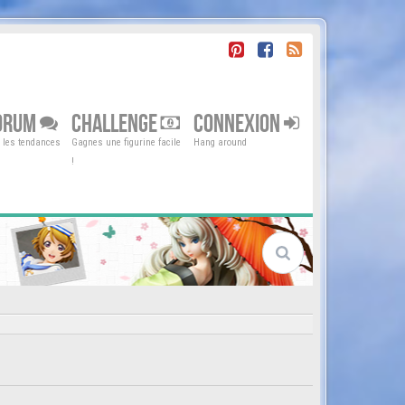
ORUM
CHALLENGE
CONNEXION
r les tendances
Gagnes une figurine facile
Hang around
!