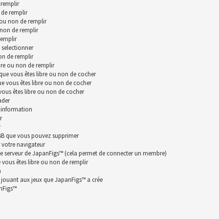
remplir
 de remplir
 ou non de remplir
 non de remplir
remplir
 selectionner
on de remplir
bre ou non de remplir
que vous êtes libre ou non de cocher
ue vous êtes libre ou non de cocher
vous êtes libre ou non de cocher
ader
 information
r
r
hpBB que vous pouvez supprimer
 votre navigateur
le serveur de JapanFigs™ (cela permet de connecter un membre)
vous êtes libre ou non de remplir
n
n jouant aux jeux que JapanFigs™ a crée
anFigs™