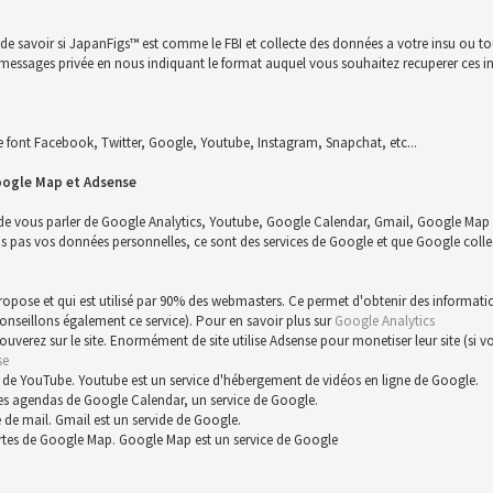
n de savoir si JapanFigs™ est comme le FBI et collecte des données a votre insu ou 
 un messages privée en nous indiquant le format auquel vous souhaitez recuperer ces i
font Facebook, Twitter, Google, Youtube, Instagram, Snapchat, etc...
oogle Map et Adsense
 de vous parler de Google Analytics, Youtube, Google Calendar, Gmail, Google Map 
s vos données personnelles, ce sont des services de Google et que Google collect
 propose et qui est utilisé par 90% des webmasters. Ce permet d'obtenir des informat
conseillons également ce service). Pour en savoir plus sur
Google Analytics
trouverez sur le site. Enormément de site utilise Adsense pour monetiser leur site (s
se
 de YouTube. Youtube est un service d'hébergement de vidéos en ligne de Google.
es agendas de Google Calendar, un service de Google.
 de mail. Gmail est un servide de Google.
rtes de Google Map. Google Map est un service de Google