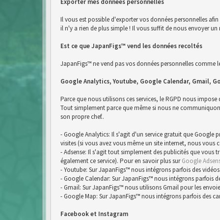
Exporter mes données personnelles
Il vous est possible d'exporter vos données personnelles afi
il n'y a rien de plus simple ! Il vous suffit de nous envoyer
Est ce que JapanFigs™ vend les données recoltés
JapanFigs™ ne vend pas vos données personnelles comme le 
Google Analytics, Youtube, Google Calendar, Gmail, G
Parce que nous utilisons ces services, le RGPD nous impose
Tout simplement parce que même si nous ne communiquons pa
son propre chef..
- Google Analytics: Il s'agit d'un service gratuit que Google
visites (si vous avez vous même un site internet, nous vous 
- Adsense: Il s'agit tout simplement des publicités que vous 
également ce service). Pour en savoir plus sur
Google Adsen
- Youtube: Sur JapanFigs™ nous intégrons parfois des vidéos
- Google Calendar: Sur JapanFigs™ nous intégrons parfois d
- Gmail: Sur JapanFigs™ nous utilisons Gmail pour les envoie
- Google Map: Sur JapanFigs™ nous intégrons parfois des ca
Facebook et Instagram