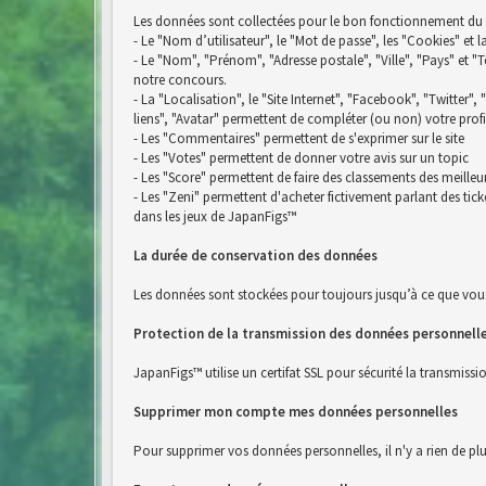
Les données sont collectées pour le bon fonctionnement du si
- Le "Nom d’utilisateur", le "Mot de passe", les "Cookies" et 
- Le "Nom", "Prénom", "Adresse postale", "Ville", "Pays" e
notre concours.
- La "Localisation", le "Site Internet", "Facebook", "Twitter",
liens", "Avatar" permettent de compléter (ou non) votre profi
- Les "Commentaires" permettent de s'exprimer sur le site
- Les "Votes" permettent de donner votre avis sur un topic
- Les "Score" permettent de faire des classements des meilleu
- Les "Zeni" permettent d'acheter fictivement parlant des ti
dans les jeux de JapanFigs™
La durée de conservation des données
Les données sont stockées pour toujours jusqu’à ce que vou
Protection de la transmission des données personnell
JapanFigs™ utilise un certifat SSL pour sécurité la transmiss
Supprimer mon compte mes données personnelles
Pour supprimer vos données personnelles, il n'y a rien de pl