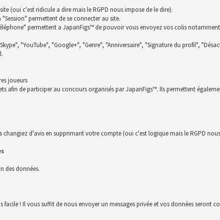
te (oui c'est ridicule a dire mais le RGPD nous impose de le dire).
la "Session" permettent de se connecter au site.
t "Téléphone" permettent a JapanFigs™ de pouvoir vous envoyez vos colis notamment
 "Skype", "YouTube", "Google+", "Genre", "Anniversaire", "Signature du profil", "Désact
l.
res joueurs
ckets afin de participer au concours organisés par JapanFigs™. Ils permettent égalem
s changiez d'avis en supprimant votre compte (oui c'est logique mais le RGPD nous 
es
ion des données.
us facile ! Il vous suffit de nous envoyer un messages privée et vos données seront