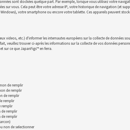
onnées sont stockées quelque part. Par exemple, lorsque vous utilisez votre navigat
nnées sur vous. Cela peut être votre adresse IP, votre historique de navigation (et su
c, Windows), votre smartphone ou encore votre tablette. Ces appareils peuvent stocke
jeux videos, etc.) d'informer les internautes européens sur la collecte de données sou
t, veuillez trouver ci-après les informations sur la collecte de vos données personnll
et sur ce que JapanFigs™ en ferra.
 non de remplir
 non de remplir
n de remplir
de remplir
 remplir
 de remplir
 de remplir
garcon)
 ou non de selectionner