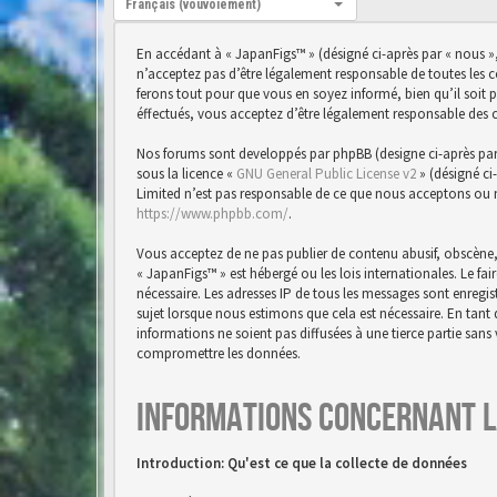
Français (vouvoiement)
En accédant à « JapanFigs™ » (désigné ci-après par « nous »,
n’acceptez pas d’être légalement responsable de toutes les 
ferons tout pour que vous en soyez informé, bien qu’il soit 
éffectués, vous acceptez d’être légalement responsable des 
Nos forums sont developpés par phpBB (designe ci-après par « 
sous la licence «
GNU General Public License v2
» (désigné ci
Limited n’est pas responsable de ce que nous acceptons ou 
https://www.phpbb.com/
.
Vous acceptez de ne pas publier de contenu abusif, obscène,
« JapanFigs™ » est hébergé ou les lois internationales. Le f
nécessaire. Les adresses IP de tous les messages sont enreg
sujet lorsque nous estimons que cela est nécessaire. En tan
informations ne soient pas diffusées à une tierce partie san
compromettre les données.
Informations concernant l
Introduction: Qu'est ce que la collecte de données