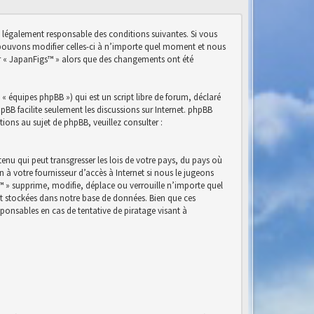
e légalement responsable des conditions suivantes. Si vous
s pouvons modifier celles-ci à n’importe quel moment et nous
ser « JapanFigs™ » alors que des changements ont été
« équipes phpBB ») qui est un script libre de forum, déclaré
phpBB facilite seulement les discussions sur Internet. phpBB
ns au sujet de phpBB, veuillez consulter :
nu qui peut transgresser les lois de votre pays, du pays où
à votre fournisseur d’accès à Internet si nous le jugeons
™ » supprime, modifie, déplace ou verrouille n’importe quel
nt stockées dans notre base de données. Bien que ces
ponsables en cas de tentative de piratage visant à