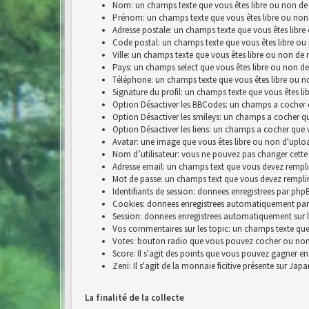
Nom: un champs texte que vous êtes libre ou non de 
Prénom: un champs texte que vous êtes libre ou non
Adresse postale: un champs texte que vous êtes libre
Code postal: un champs texte que vous êtes libre ou
Ville: un champs texte que vous êtes libre ou non de 
Pays: un champs select que vous êtes libre ou non de
Téléphone: un champs texte que vous êtes libre ou n
Signature du profil: un champs texte que vous êtes li
Option Désactiver les BBCodes: un champs a cocher 
Option Désactiver les smileys: un champs a cocher q
Option Désactiver les liens: un champs a cocher que 
Avatar: une image que vous êtes libre ou non d'uplo
Nom d’utilisateur: vous ne pouvez pas changer cette
Adresse email: un champs text que vous devez rempli
Mot de passe: un champs text que vous devez rempli
Identifiants de session: donnees enregistrees par p
Cookies: donnees enregistrees automatiquement par
Session: donnees enregistrees automatiquement sur 
Vos commentaires sur les topic: un champs texte que 
Votes: bouton radio que vous pouvez cocher ou no
Score: Il s'agit des points que vous pouvez gagner e
Zeni: Il s'agit de la monnaie ficitive présente sur Jap
La finalité de la collecte