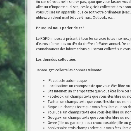
Au cas où vous ne le saurez pas, quoi que vous fassiez vos d
aller sur n'importe quel site, ces logiciels collectent des do
vous utilisez un appareils, que ce soit votre ordinateur (Ma
utilisez un client mail tel que Gmail, Outlook, etc...
Pourquoi nous parler de ca?
Le RGPD impose à présent à tous les services (sites internet, 
d’euros d’amendes ou 4% du chiffre d’affaires annuel. De ce fai
connaissances des informations qui seront collecté sur vous 
Les données collectées
JapanFigs™ collecte les données suivante:
IP: collecte automatique
Localisation: un champs texte que vous êtes libre ou
Site Internet: un champs texte que vous êtes libre ou
Facebook: un champs texte que vous êtes libre ou no
Twitter: un champs texte que vous êtes libre ou non 
Skype: un champs texte que vous êtes libre ou non de
YouTube: un champs texte que vous êtes libre ou non
Google+: un champs texte que vous êtes libre ou non
Genre (fille ou garcon): deux choix possible (fille ou 
Anniversaire: trois champs select que vous êtes libre