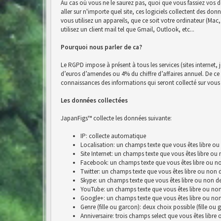
Au cas où vous ne le saurez pas, quoi que vous fassiez vos d
aller sur n'importe quel site, ces logiciels collectent des do
vous utilisez un appareils, que ce soit votre ordinateur (Ma
utilisez un client mail tel que Gmail, Outlook, etc...
Pourquoi nous parler de ca?
Le RGPD impose à présent à tous les services (sites internet, 
d’euros d’amendes ou 4% du chiffre d’affaires annuel. De ce fai
connaissances des informations qui seront collecté sur vous 
Les données collectées
JapanFigs™ collecte les données suivante:
IP: collecte automatique
Localisation: un champs texte que vous êtes libre ou
Site Internet: un champs texte que vous êtes libre ou
Facebook: un champs texte que vous êtes libre ou no
Twitter: un champs texte que vous êtes libre ou non 
Skype: un champs texte que vous êtes libre ou non de
YouTube: un champs texte que vous êtes libre ou non
Google+: un champs texte que vous êtes libre ou non
Genre (fille ou garcon): deux choix possible (fille ou 
Anniversaire: trois champs select que vous êtes libre