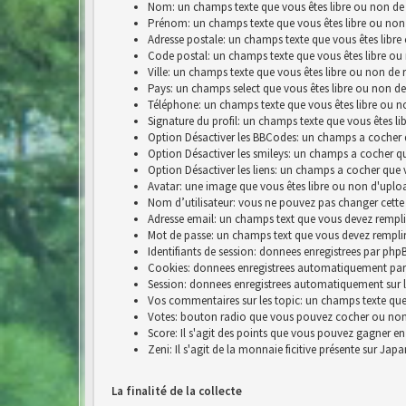
Nom: un champs texte que vous êtes libre ou non de 
Prénom: un champs texte que vous êtes libre ou non
Adresse postale: un champs texte que vous êtes libre
Code postal: un champs texte que vous êtes libre ou
Ville: un champs texte que vous êtes libre ou non de 
Pays: un champs select que vous êtes libre ou non de
Téléphone: un champs texte que vous êtes libre ou n
Signature du profil: un champs texte que vous êtes li
Option Désactiver les BBCodes: un champs a cocher 
Option Désactiver les smileys: un champs a cocher q
Option Désactiver les liens: un champs a cocher que 
Avatar: une image que vous êtes libre ou non d'uplo
Nom d’utilisateur: vous ne pouvez pas changer cette
Adresse email: un champs text que vous devez rempli
Mot de passe: un champs text que vous devez rempli
Identifiants de session: donnees enregistrees par p
Cookies: donnees enregistrees automatiquement par
Session: donnees enregistrees automatiquement sur 
Vos commentaires sur les topic: un champs texte que 
Votes: bouton radio que vous pouvez cocher ou no
Score: Il s'agit des points que vous pouvez gagner e
Zeni: Il s'agit de la monnaie ficitive présente sur Jap
La finalité de la collecte