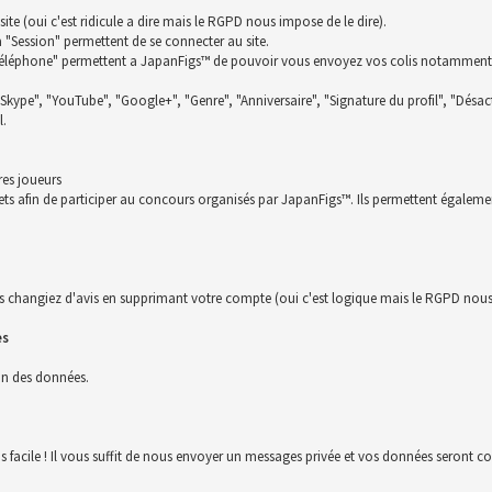
te (oui c'est ridicule a dire mais le RGPD nous impose de le dire).
la "Session" permettent de se connecter au site.
t "Téléphone" permettent a JapanFigs™ de pouvoir vous envoyez vos colis notamment
 "Skype", "YouTube", "Google+", "Genre", "Anniversaire", "Signature du profil", "Désact
l.
res joueurs
ckets afin de participer au concours organisés par JapanFigs™. Ils permettent égalem
s changiez d'avis en supprimant votre compte (oui c'est logique mais le RGPD nous 
es
ion des données.
us facile ! Il vous suffit de nous envoyer un messages privée et vos données seront