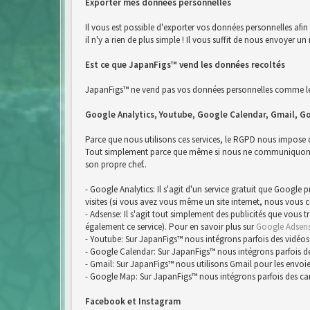
Exporter mes données personnelles
Il vous est possible d'exporter vos données personnelles afi
il n'y a rien de plus simple ! Il vous suffit de nous envoyer
Est ce que JapanFigs™ vend les données recoltés
JapanFigs™ ne vend pas vos données personnelles comme le 
Google Analytics, Youtube, Google Calendar, Gmail, G
Parce que nous utilisons ces services, le RGPD nous impose
Tout simplement parce que même si nous ne communiquons pa
son propre chef..
- Google Analytics: Il s'agit d'un service gratuit que Google
visites (si vous avez vous même un site internet, nous vous 
- Adsense: Il s'agit tout simplement des publicités que vous 
également ce service). Pour en savoir plus sur
Google Adsen
- Youtube: Sur JapanFigs™ nous intégrons parfois des vidéos
- Google Calendar: Sur JapanFigs™ nous intégrons parfois d
- Gmail: Sur JapanFigs™ nous utilisons Gmail pour les envoie
- Google Map: Sur JapanFigs™ nous intégrons parfois des ca
Facebook et Instagram