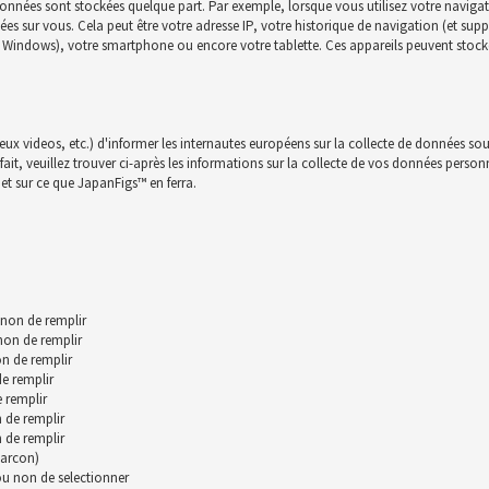
onnées sont stockées quelque part. Par exemple, lorsque vous utilisez votre navigat
nnées sur vous. Cela peut être votre adresse IP, votre historique de navigation (et su
c, Windows), votre smartphone ou encore votre tablette. Ces appareils peuvent stocke
jeux videos, etc.) d'informer les internautes européens sur la collecte de données sou
t, veuillez trouver ci-après les informations sur la collecte de vos données personnll
et sur ce que JapanFigs™ en ferra.
 non de remplir
 non de remplir
n de remplir
de remplir
 remplir
 de remplir
 de remplir
garcon)
 ou non de selectionner