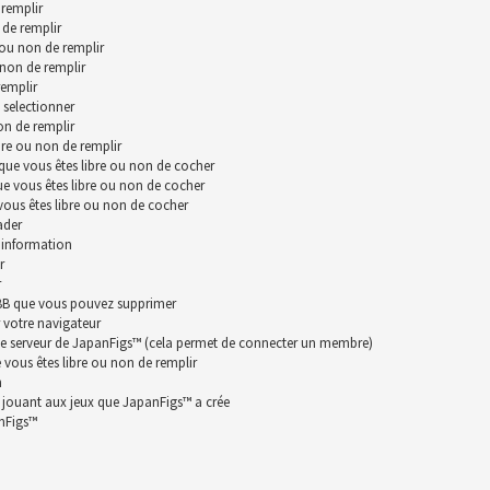
remplir
 de remplir
 ou non de remplir
 non de remplir
remplir
 selectionner
on de remplir
bre ou non de remplir
que vous êtes libre ou non de cocher
ue vous êtes libre ou non de cocher
vous êtes libre ou non de cocher
ader
 information
r
r
hpBB que vous pouvez supprimer
 votre navigateur
le serveur de JapanFigs™ (cela permet de connecter un membre)
vous êtes libre ou non de remplir
n
n jouant aux jeux que JapanFigs™ a crée
anFigs™