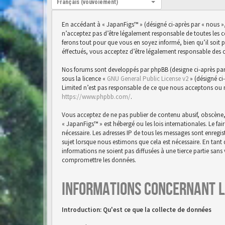
Français (vouvoiement)
En accédant à « JapanFigs™ » (désigné ci-après par « nous »,
n’acceptez pas d’être légalement responsable de toutes les 
ferons tout pour que vous en soyez informé, bien qu’il soit 
éffectués, vous acceptez d’être légalement responsable des 
Nos forums sont developpés par phpBB (designe ci-après par « 
sous la licence «
GNU General Public License v2
» (désigné ci
Limited n’est pas responsable de ce que nous acceptons ou 
https://www.phpbb.com/
.
Vous acceptez de ne pas publier de contenu abusif, obscène,
« JapanFigs™ » est hébergé ou les lois internationales. Le f
nécessaire. Les adresses IP de tous les messages sont enreg
sujet lorsque nous estimons que cela est nécessaire. En tan
informations ne soient pas diffusées à une tierce partie san
compromettre les données.
Informations concernant l
Introduction: Qu'est ce que la collecte de données