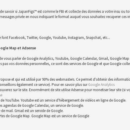
n de savoir si JapanFigs™ est comme le FBI et collecte des données a votre insu ou 
 un messages privée en nous indiquant le format auquel vous souhaitez recuperer ces i
font Facebook, Twitter, Google, Youtube, Instagram, Snapchat, etc...
oogle Map et Adsense
 de vous parler de Google Analytics, Youtube, Google Calendar, Gmail, Google Map 
s vos données personnelles, ce sont des services de Google et que Google collect
 propose et qui est utilisé par 90% des webmasters. Ce permet d'obtenir des informat
conseillons également ce service). Pour en savoir plus sur
Google Analytics
trouverez sur le site. Enormément de site utilise Adsense pour monetiser leur site (s
se
 de YouTube. Youtube est un service d'hébergement de vidéos en ligne de Google.
es agendas de Google Calendar, un service de Google.
 de mail. Gmail est un servide de Google.
rtes de Google Map. Google Map est un service de Google