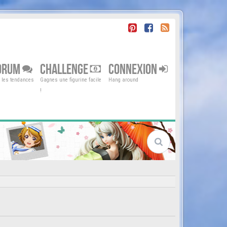
ORUM
CHALLENGE
CONNEXION
r les tendances
Gagnes une figurine facile
Hang around
!