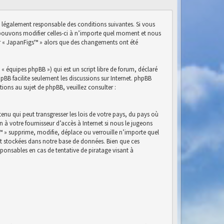
e légalement responsable des conditions suivantes. Si vous
s pouvons modifier celles-ci à n’importe quel moment et nous
ser « JapanFigs™ » alors que des changements ont été
« équipes phpBB ») qui est un script libre de forum, déclaré
phpBB facilite seulement les discussions sur Internet. phpBB
ns au sujet de phpBB, veuillez consulter :
nu qui peut transgresser les lois de votre pays, du pays où
à votre fournisseur d’accès à Internet si nous le jugeons
™ » supprime, modifie, déplace ou verrouille n’importe quel
nt stockées dans notre base de données. Bien que ces
ponsables en cas de tentative de piratage visant à