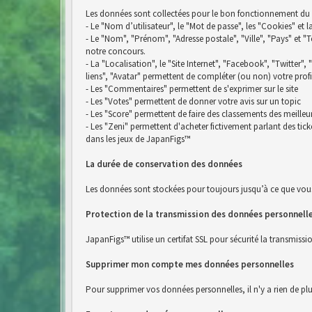
Les données sont collectées pour le bon fonctionnement du si
- Le "Nom d’utilisateur", le "Mot de passe", les "Cookies" et 
- Le "Nom", "Prénom", "Adresse postale", "Ville", "Pays" e
notre concours.
- La "Localisation", le "Site Internet", "Facebook", "Twitter",
liens", "Avatar" permettent de compléter (ou non) votre profi
- Les "Commentaires" permettent de s'exprimer sur le site
- Les "Votes" permettent de donner votre avis sur un topic
- Les "Score" permettent de faire des classements des meilleu
- Les "Zeni" permettent d'acheter fictivement parlant des ti
dans les jeux de JapanFigs™
La durée de conservation des données
Les données sont stockées pour toujours jusqu’à ce que vou
Protection de la transmission des données personnell
JapanFigs™ utilise un certifat SSL pour sécurité la transmiss
Supprimer mon compte mes données personnelles
Pour supprimer vos données personnelles, il n'y a rien de pl