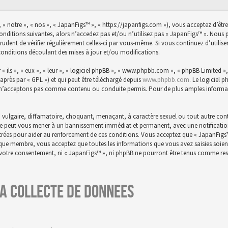
 « notre », « nos », « JapanFigs™ », « https://japanfigs.com »), vous acceptez d’êtr
conditions suivantes, alors n’accedez pas et/ou n’utilisez pas « JapanFigs™ ». Nou
prudent de vérifier régulièrement celles-ci par vous-même. Si vous continuez d’utili
conditions découlant des mises à jour et/ou modifications.
ils », « eux », « leur », « logiciel phpBB », « www.phpbb.com », « phpBB Limited », 
-après par « GPL ») et qui peut être téléchargé depuis
www.phpbb.com
. Le logiciel 
n’acceptons pas comme contenu ou conduite permis. Pour de plus amples informatio
 vulgaire, diffamatoire, choquant, menaçant, à caractère sexuel ou tout autre conte
aire peut vous mener à un bannissement immédiat et permanent, avec une notification 
istrées pour aider au renforcement de ces conditions. Vous acceptez que « JapanFigs
t que membre, vous acceptez que toutes les informations que vous avez saisies soie
s votre consentement, ni « JapanFigs™ », ni phpBB ne pourront être tenus comme res
a collecte de donnees