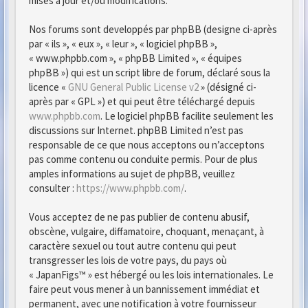
mises à jour et/ou modifications.
Nos forums sont developpés par phpBB (designe ci-après
par « ils », « eux », « leur », « logiciel phpBB »,
« www.phpbb.com », « phpBB Limited », « équipes
phpBB ») qui est un script libre de forum, déclaré sous la
licence «
GNU General Public License v2
» (désigné ci-
après par « GPL ») et qui peut être téléchargé depuis
www.phpbb.com
. Le logiciel phpBB facilite seulement les
discussions sur Internet. phpBB Limited n’est pas
responsable de ce que nous acceptons ou n’acceptons
pas comme contenu ou conduite permis. Pour de plus
amples informations au sujet de phpBB, veuillez
consulter :
https://www.phpbb.com/
.
Vous acceptez de ne pas publier de contenu abusif,
obscène, vulgaire, diffamatoire, choquant, menaçant, à
caractère sexuel ou tout autre contenu qui peut
transgresser les lois de votre pays, du pays où
« JapanFigs™ » est hébergé ou les lois internationales. Le
faire peut vous mener à un bannissement immédiat et
permanent, avec une notification à votre fournisseur