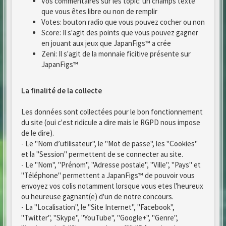
Vos commentaires sur les topic: un champs texte
que vous êtes libre ou non de remplir
Votes: bouton radio que vous pouvez cocher ou non
Score: Il s'agit des points que vous pouvez gagner
en jouant aux jeux que JapanFigs™ a crée
Zeni: Il s'agit de la monnaie ficitive présente sur
JapanFigs™
La finalité de la collecte
Les données sont collectées pour le bon fonctionnement
du site (oui c'est ridicule a dire mais le RGPD nous impose
de le dire).
- Le "Nom d’utilisateur", le "Mot de passe", les "Cookies"
et la "Session" permettent de se connecter au site.
- Le "Nom", "Prénom", "Adresse postale", "Ville", "Pays" et
"Téléphone" permettent a JapanFigs™ de pouvoir vous
envoyez vos colis notamment lorsque vous etes l'heureux
ou heureuse gagnant(e) d'un de notre concours.
- La "Localisation", le "Site Internet", "Facebook",
"Twitter", "Skype", "YouTube", "Google+", "Genre",