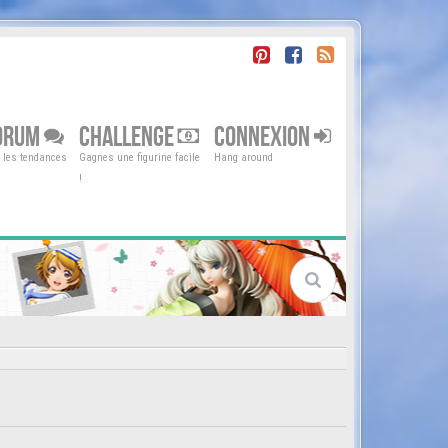
ORUM
CHALLENGE
CONNEXION
r les tendances
Gagnes une figurine facile
Hang around
!