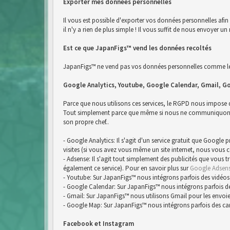
Exporter mes données personnelles
Il vous est possible d'exporter vos données personnelles afi
il n'y a rien de plus simple ! Il vous suffit de nous envoyer
Est ce que JapanFigs™ vend les données recoltés
JapanFigs™ ne vend pas vos données personnelles comme le 
Google Analytics, Youtube, Google Calendar, Gmail, G
Parce que nous utilisons ces services, le RGPD nous impose
Tout simplement parce que même si nous ne communiquons pa
son propre chef..
- Google Analytics: Il s'agit d'un service gratuit que Google
visites (si vous avez vous même un site internet, nous vous 
- Adsense: Il s'agit tout simplement des publicités que vous 
également ce service). Pour en savoir plus sur
Google Adsen
- Youtube: Sur JapanFigs™ nous intégrons parfois des vidéos
- Google Calendar: Sur JapanFigs™ nous intégrons parfois d
- Gmail: Sur JapanFigs™ nous utilisons Gmail pour les envoie
- Google Map: Sur JapanFigs™ nous intégrons parfois des ca
Facebook et Instagram