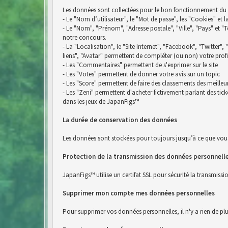
Les données sont collectées pour le bon fonctionnement du si
- Le "Nom d’utilisateur", le "Mot de passe", les "Cookies" et 
- Le "Nom", "Prénom", "Adresse postale", "Ville", "Pays" e
notre concours.
- La "Localisation", le "Site Internet", "Facebook", "Twitter",
liens", "Avatar" permettent de compléter (ou non) votre profi
- Les "Commentaires" permettent de s'exprimer sur le site
- Les "Votes" permettent de donner votre avis sur un topic
- Les "Score" permettent de faire des classements des meilleu
- Les "Zeni" permettent d'acheter fictivement parlant des ti
dans les jeux de JapanFigs™
La durée de conservation des données
Les données sont stockées pour toujours jusqu’à ce que vou
Protection de la transmission des données personnell
JapanFigs™ utilise un certifat SSL pour sécurité la transmiss
Supprimer mon compte mes données personnelles
Pour supprimer vos données personnelles, il n'y a rien de pl