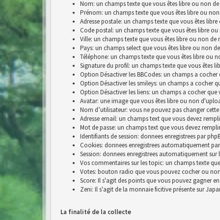
Nom: un champs texte que vous êtes libre ou non de 
Prénom: un champs texte que vous êtes libre ou non
Adresse postale: un champs texte que vous êtes libre
Code postal: un champs texte que vous êtes libre ou
Ville: un champs texte que vous êtes libre ou non de 
Pays: un champs select que vous êtes libre ou non de
Téléphone: un champs texte que vous êtes libre ou n
Signature du profil: un champs texte que vous êtes li
Option Désactiver les BBCodes: un champs a cocher 
Option Désactiver les smileys: un champs a cocher q
Option Désactiver les liens: un champs a cocher que 
Avatar: une image que vous êtes libre ou non d'uplo
Nom d’utilisateur: vous ne pouvez pas changer cette
Adresse email: un champs text que vous devez rempli
Mot de passe: un champs text que vous devez rempli
Identifiants de session: donnees enregistrees par p
Cookies: donnees enregistrees automatiquement par
Session: donnees enregistrees automatiquement sur 
Vos commentaires sur les topic: un champs texte que 
Votes: bouton radio que vous pouvez cocher ou no
Score: Il s'agit des points que vous pouvez gagner e
Zeni: Il s'agit de la monnaie ficitive présente sur Jap
La finalité de la collecte