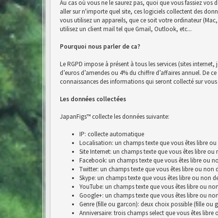
Au cas où vous ne le saurez pas, quoi que vous fassiez vos d
aller sur n'importe quel site, ces logiciels collectent des do
vous utilisez un appareils, que ce soit votre ordinateur (Ma
utilisez un client mail tel que Gmail, Outlook, etc...
Pourquoi nous parler de ca?
Le RGPD impose à présent à tous les services (sites internet, 
d’euros d’amendes ou 4% du chiffre d’affaires annuel. De ce fai
connaissances des informations qui seront collecté sur vous 
Les données collectées
JapanFigs™ collecte les données suivante:
IP: collecte automatique
Localisation: un champs texte que vous êtes libre ou
Site Internet: un champs texte que vous êtes libre ou
Facebook: un champs texte que vous êtes libre ou no
Twitter: un champs texte que vous êtes libre ou non 
Skype: un champs texte que vous êtes libre ou non de
YouTube: un champs texte que vous êtes libre ou non
Google+: un champs texte que vous êtes libre ou non
Genre (fille ou garcon): deux choix possible (fille ou 
Anniversaire: trois champs select que vous êtes libre