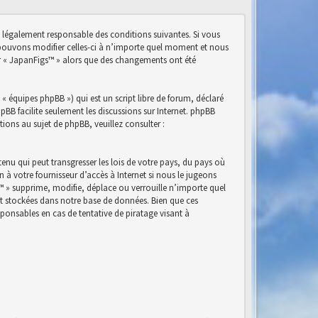
e légalement responsable des conditions suivantes. Si vous
s pouvons modifier celles-ci à n’importe quel moment et nous
ser « JapanFigs™ » alors que des changements ont été
« équipes phpBB ») qui est un script libre de forum, déclaré
phpBB facilite seulement les discussions sur Internet. phpBB
ns au sujet de phpBB, veuillez consulter :
nu qui peut transgresser les lois de votre pays, du pays où
à votre fournisseur d’accès à Internet si nous le jugeons
™ » supprime, modifie, déplace ou verrouille n’importe quel
nt stockées dans notre base de données. Bien que ces
ponsables en cas de tentative de piratage visant à