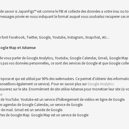
n de savoir si JapanFigs™ est comme le FBI et collecte des données a votre insu ou 
 un messages privée en nous indiquant le format auquel vous souhaitez recuperer ces i
font Facebook, Twitter, Google, Youtube, Instagram, Snapchat, etc...
oogle Map et Adsense
 de vous parler de Google Analytics, Youtube, Google Calendar, Gmail, Google Map 
s vos données personnelles, ce sont des services de Google et que Google collect
 propose et qui est utilisé par 90% des webmasters. Ce permet d'obtenir des informat
conseillons également ce service). Pour en savoir plus sur
Google Analytics
trouverez sur le site. Enormément de site utilise Adsense pour monetiser leur site (s
se
 de YouTube. Youtube est un service d'hébergement de vidéos en ligne de Google.
es agendas de Google Calendar, un service de Google.
 de mail. Gmail est un servide de Google.
rtes de Google Map. Google Map est un service de Google