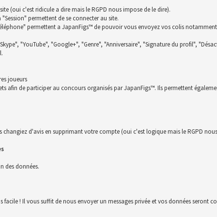
te (oui c'est ridicule a dire mais le RGPD nous impose de le dire).
la "Session" permettent de se connecter au site.
t "Téléphone" permettent a JapanFigs™ de pouvoir vous envoyez vos colis notamment
 "Skype", "YouTube", "Google+", "Genre", "Anniversaire", "Signature du profil", "Désact
l.
res joueurs
ckets afin de participer au concours organisés par JapanFigs™. Ils permettent égalem
s changiez d'avis en supprimant votre compte (oui c'est logique mais le RGPD nous 
es
ion des données.
us facile ! Il vous suffit de nous envoyer un messages privée et vos données seront