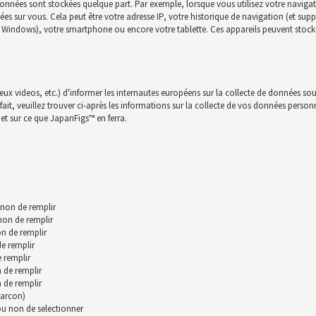
onnées sont stockées quelque part. Par exemple, lorsque vous utilisez votre navigat
nnées sur vous. Cela peut être votre adresse IP, votre historique de navigation (et su
c, Windows), votre smartphone ou encore votre tablette. Ces appareils peuvent stocke
jeux videos, etc.) d'informer les internautes européens sur la collecte de données sou
t, veuillez trouver ci-après les informations sur la collecte de vos données personnll
et sur ce que JapanFigs™ en ferra.
 non de remplir
 non de remplir
n de remplir
de remplir
 remplir
 de remplir
 de remplir
garcon)
 ou non de selectionner