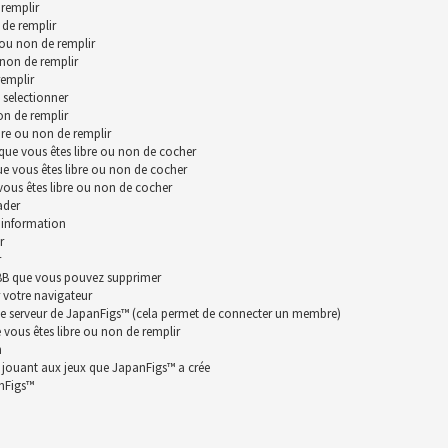
remplir
 de remplir
 ou non de remplir
 non de remplir
remplir
 selectionner
on de remplir
bre ou non de remplir
que vous êtes libre ou non de cocher
ue vous êtes libre ou non de cocher
vous êtes libre ou non de cocher
ader
 information
r
r
hpBB que vous pouvez supprimer
 votre navigateur
le serveur de JapanFigs™ (cela permet de connecter un membre)
vous êtes libre ou non de remplir
n
n jouant aux jeux que JapanFigs™ a crée
anFigs™