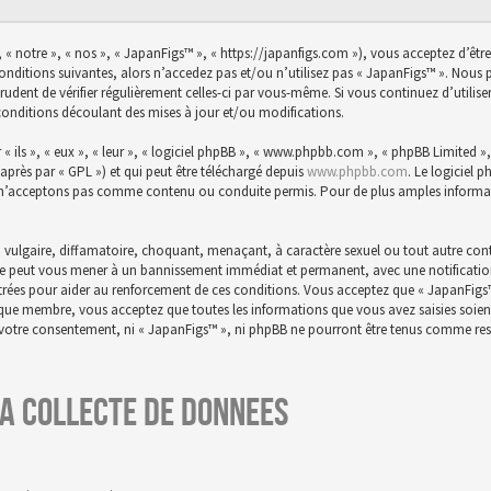
 « notre », « nos », « JapanFigs™ », « https://japanfigs.com »), vous acceptez d’êtr
conditions suivantes, alors n’accedez pas et/ou n’utilisez pas « JapanFigs™ ». Nou
prudent de vérifier régulièrement celles-ci par vous-même. Si vous continuez d’utili
conditions découlant des mises à jour et/ou modifications.
ils », « eux », « leur », « logiciel phpBB », « www.phpbb.com », « phpBB Limited », 
-après par « GPL ») et qui peut être téléchargé depuis
www.phpbb.com
. Le logiciel 
n’acceptons pas comme contenu ou conduite permis. Pour de plus amples informatio
 vulgaire, diffamatoire, choquant, menaçant, à caractère sexuel ou tout autre conte
aire peut vous mener à un bannissement immédiat et permanent, avec une notification 
istrées pour aider au renforcement de ces conditions. Vous acceptez que « JapanFigs
t que membre, vous acceptez que toutes les informations que vous avez saisies soie
s votre consentement, ni « JapanFigs™ », ni phpBB ne pourront être tenus comme res
a collecte de donnees