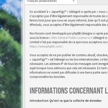
Français (vouvoiement)
En accédant à « JapanFigs™ » (désigné ci-après par « nous »,
n’acceptez pas d’être légalement responsable de toutes les 
ferons tout pour que vous en soyez informé, bien qu’il soit 
éffectués, vous acceptez d’être légalement responsable des 
Nos forums sont developpés par phpBB (designe ci-après par « 
sous la licence «
GNU General Public License v2
» (désigné ci
Limited n’est pas responsable de ce que nous acceptons ou 
https://www.phpbb.com/
.
Vous acceptez de ne pas publier de contenu abusif, obscène,
« JapanFigs™ » est hébergé ou les lois internationales. Le f
nécessaire. Les adresses IP de tous les messages sont enreg
sujet lorsque nous estimons que cela est nécessaire. En tan
informations ne soient pas diffusées à une tierce partie san
compromettre les données.
Informations concernant l
Introduction: Qu'est ce que la collecte de données