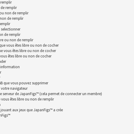
remplir
 de remplir
 ou non de remplir
 non de remplir
remplir
 selectionner
on de remplir
bre ou non de remplir
que vous êtes libre ou non de cocher
ue vous êtes libre ou non de cocher
vous êtes libre ou non de cocher
ader
 information
r
r
hpBB que vous pouvez supprimer
 votre navigateur
le serveur de JapanFigs™ (cela permet de connecter un membre)
vous êtes libre ou non de remplir
n
n jouant aux jeux que JapanFigs™ a crée
anFigs™