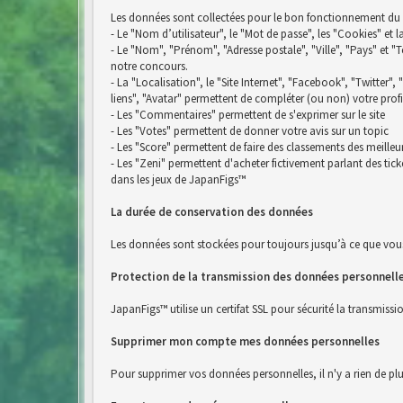
Les données sont collectées pour le bon fonctionnement du si
- Le "Nom d’utilisateur", le "Mot de passe", les "Cookies" et 
- Le "Nom", "Prénom", "Adresse postale", "Ville", "Pays" e
notre concours.
- La "Localisation", le "Site Internet", "Facebook", "Twitter",
liens", "Avatar" permettent de compléter (ou non) votre profi
- Les "Commentaires" permettent de s'exprimer sur le site
- Les "Votes" permettent de donner votre avis sur un topic
- Les "Score" permettent de faire des classements des meilleu
- Les "Zeni" permettent d'acheter fictivement parlant des ti
dans les jeux de JapanFigs™
La durée de conservation des données
Les données sont stockées pour toujours jusqu’à ce que vou
Protection de la transmission des données personnell
JapanFigs™ utilise un certifat SSL pour sécurité la transmiss
Supprimer mon compte mes données personnelles
Pour supprimer vos données personnelles, il n'y a rien de pl