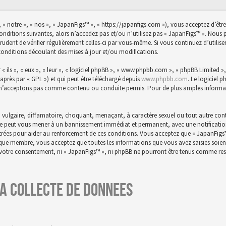
 « notre », « nos », « JapanFigs™ », « https://japanfigs.com »), vous acceptez d’êtr
conditions suivantes, alors n’accedez pas et/ou n’utilisez pas « JapanFigs™ ». Nou
prudent de vérifier régulièrement celles-ci par vous-même. Si vous continuez d’utili
conditions découlant des mises à jour et/ou modifications.
ils », « eux », « leur », « logiciel phpBB », « www.phpbb.com », « phpBB Limited », 
-après par « GPL ») et qui peut être téléchargé depuis
www.phpbb.com
. Le logiciel 
n’acceptons pas comme contenu ou conduite permis. Pour de plus amples informatio
 vulgaire, diffamatoire, choquant, menaçant, à caractère sexuel ou tout autre conte
aire peut vous mener à un bannissement immédiat et permanent, avec une notification 
istrées pour aider au renforcement de ces conditions. Vous acceptez que « JapanFigs
t que membre, vous acceptez que toutes les informations que vous avez saisies soie
s votre consentement, ni « JapanFigs™ », ni phpBB ne pourront être tenus comme res
a collecte de donnees