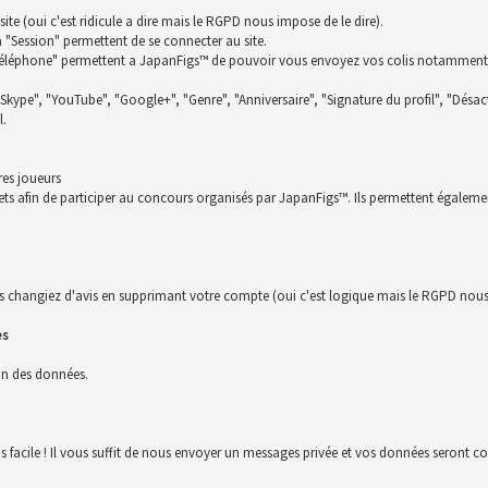
te (oui c'est ridicule a dire mais le RGPD nous impose de le dire).
la "Session" permettent de se connecter au site.
t "Téléphone" permettent a JapanFigs™ de pouvoir vous envoyez vos colis notamment
 "Skype", "YouTube", "Google+", "Genre", "Anniversaire", "Signature du profil", "Désact
l.
res joueurs
ckets afin de participer au concours organisés par JapanFigs™. Ils permettent égalem
s changiez d'avis en supprimant votre compte (oui c'est logique mais le RGPD nous 
es
ion des données.
us facile ! Il vous suffit de nous envoyer un messages privée et vos données seront