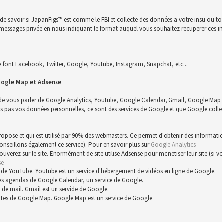
n de savoir si JapanFigs™ est comme le FBI et collecte des données a votre insu ou 
 un messages privée en nous indiquant le format auquel vous souhaitez recuperer ces i
font Facebook, Twitter, Google, Youtube, Instagram, Snapchat, etc...
oogle Map et Adsense
 de vous parler de Google Analytics, Youtube, Google Calendar, Gmail, Google Map 
s vos données personnelles, ce sont des services de Google et que Google collect
 propose et qui est utilisé par 90% des webmasters. Ce permet d'obtenir des informat
conseillons également ce service). Pour en savoir plus sur
Google Analytics
trouverez sur le site. Enormément de site utilise Adsense pour monetiser leur site (s
se
 de YouTube. Youtube est un service d'hébergement de vidéos en ligne de Google.
es agendas de Google Calendar, un service de Google.
 de mail. Gmail est un servide de Google.
rtes de Google Map. Google Map est un service de Google