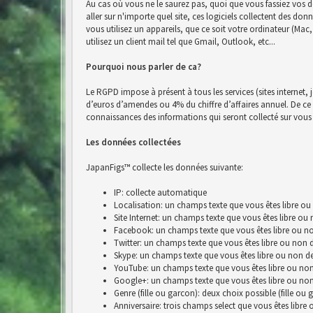
Au cas où vous ne le saurez pas, quoi que vous fassiez vos d
aller sur n'importe quel site, ces logiciels collectent des do
vous utilisez un appareils, que ce soit votre ordinateur (Ma
utilisez un client mail tel que Gmail, Outlook, etc...
Pourquoi nous parler de ca?
Le RGPD impose à présent à tous les services (sites internet, 
d’euros d’amendes ou 4% du chiffre d’affaires annuel. De ce fai
connaissances des informations qui seront collecté sur vous 
Les données collectées
JapanFigs™ collecte les données suivante:
IP: collecte automatique
Localisation: un champs texte que vous êtes libre ou
Site Internet: un champs texte que vous êtes libre ou
Facebook: un champs texte que vous êtes libre ou no
Twitter: un champs texte que vous êtes libre ou non 
Skype: un champs texte que vous êtes libre ou non de
YouTube: un champs texte que vous êtes libre ou non
Google+: un champs texte que vous êtes libre ou non
Genre (fille ou garcon): deux choix possible (fille ou 
Anniversaire: trois champs select que vous êtes libre