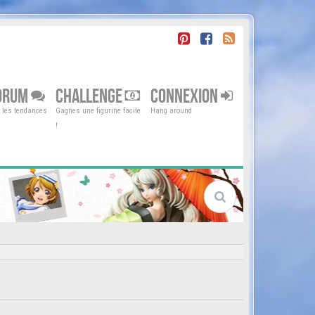
ORUM
CHALLENGE
CONNEXION
r les tendances
Gagnes une figurine facile
Hang around
!