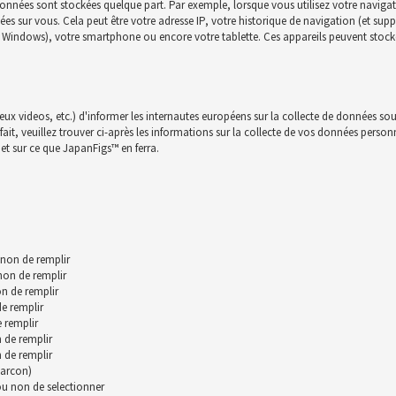
onnées sont stockées quelque part. Par exemple, lorsque vous utilisez votre navigat
nnées sur vous. Cela peut être votre adresse IP, votre historique de navigation (et su
c, Windows), votre smartphone ou encore votre tablette. Ces appareils peuvent stocke
jeux videos, etc.) d'informer les internautes européens sur la collecte de données sou
t, veuillez trouver ci-après les informations sur la collecte de vos données personnll
et sur ce que JapanFigs™ en ferra.
 non de remplir
 non de remplir
n de remplir
de remplir
 remplir
 de remplir
 de remplir
garcon)
 ou non de selectionner