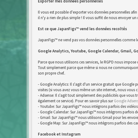
Exporter mes données personnelles
Il vous est possible d'exporter vos données personnelles afi
il n'y a rien de plus simple ! Il vous suffit de nous envoyer
Est ce que JapanFigs™ vend les données recoltés
JapanFigs™ ne vend pas vos données personnelles comme le 
Google Analytics, Youtube, Google Calendar, Gmail, G
Parce que nous utilisons ces services, le RGPD nous impose
Tout simplement parce que même si nous ne communiquons pa
son propre chef..
- Google Analytics: Il s'agit d'un service gratuit que Google
visites (si vous avez vous même un site internet, nous vous 
- Adsense: Il s'agit tout simplement des publicités que vous 
également ce service). Pour en savoir plus sur
Google Adsen
- Youtube: Sur JapanFigs™ nous intégrons parfois des vidéos
- Google Calendar: Sur JapanFigs™ nous intégrons parfois d
- Gmail: Sur JapanFigs™ nous utilisons Gmail pour les envoie
- Google Map: Sur JapanFigs™ nous intégrons parfois des ca
Facebook et Instagram