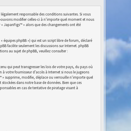
e légalement responsable des conditions suivantes. Si vous
s pouvons modifier celles-ci à n’importe quel moment et nous
ser « JapanFigs™ » alors que des changements ont été
« équipes phpBB ») qui est un script libre de forum, déclaré
phpBB facilite seulement les discussions sur Internet. phpBB
ns au sujet de phpBB, veuillez consulter :
nu qui peut transgresser les lois de votre pays, du pays où
à votre fournisseur d’accès à Internet si nous le jugeons
™ » supprime, modifie, déplace ou verrouille n’importe quel
nt stockées dans notre base de données. Bien que ces
ponsables en cas de tentative de piratage visant à