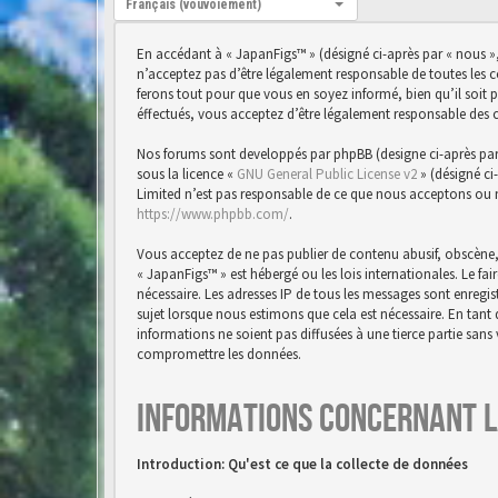
Français (vouvoiement)
En accédant à « JapanFigs™ » (désigné ci-après par « nous »,
n’acceptez pas d’être légalement responsable de toutes les 
ferons tout pour que vous en soyez informé, bien qu’il soit 
éffectués, vous acceptez d’être légalement responsable des 
Nos forums sont developpés par phpBB (designe ci-après par « 
sous la licence «
GNU General Public License v2
» (désigné ci
Limited n’est pas responsable de ce que nous acceptons ou 
https://www.phpbb.com/
.
Vous acceptez de ne pas publier de contenu abusif, obscène,
« JapanFigs™ » est hébergé ou les lois internationales. Le f
nécessaire. Les adresses IP de tous les messages sont enreg
sujet lorsque nous estimons que cela est nécessaire. En tan
informations ne soient pas diffusées à une tierce partie san
compromettre les données.
Informations concernant l
Introduction: Qu'est ce que la collecte de données