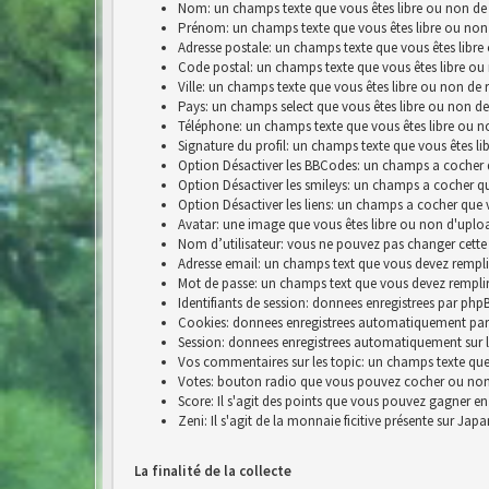
Nom: un champs texte que vous êtes libre ou non de 
Prénom: un champs texte que vous êtes libre ou non
Adresse postale: un champs texte que vous êtes libre
Code postal: un champs texte que vous êtes libre ou
Ville: un champs texte que vous êtes libre ou non de 
Pays: un champs select que vous êtes libre ou non de
Téléphone: un champs texte que vous êtes libre ou n
Signature du profil: un champs texte que vous êtes li
Option Désactiver les BBCodes: un champs a cocher 
Option Désactiver les smileys: un champs a cocher q
Option Désactiver les liens: un champs a cocher que 
Avatar: une image que vous êtes libre ou non d'uplo
Nom d’utilisateur: vous ne pouvez pas changer cette
Adresse email: un champs text que vous devez rempli
Mot de passe: un champs text que vous devez rempli
Identifiants de session: donnees enregistrees par p
Cookies: donnees enregistrees automatiquement par
Session: donnees enregistrees automatiquement sur 
Vos commentaires sur les topic: un champs texte que 
Votes: bouton radio que vous pouvez cocher ou no
Score: Il s'agit des points que vous pouvez gagner e
Zeni: Il s'agit de la monnaie ficitive présente sur Jap
La finalité de la collecte