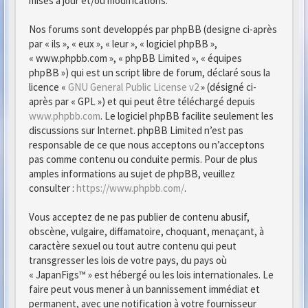
mises à jour et/ou modifications.
Nos forums sont developpés par phpBB (designe ci-après
par « ils », « eux », « leur », « logiciel phpBB »,
« www.phpbb.com », « phpBB Limited », « équipes
phpBB ») qui est un script libre de forum, déclaré sous la
licence «
GNU General Public License v2
» (désigné ci-
après par « GPL ») et qui peut être téléchargé depuis
www.phpbb.com
. Le logiciel phpBB facilite seulement les
discussions sur Internet. phpBB Limited n’est pas
responsable de ce que nous acceptons ou n’acceptons
pas comme contenu ou conduite permis. Pour de plus
amples informations au sujet de phpBB, veuillez
consulter :
https://www.phpbb.com/
.
Vous acceptez de ne pas publier de contenu abusif,
obscène, vulgaire, diffamatoire, choquant, menaçant, à
caractère sexuel ou tout autre contenu qui peut
transgresser les lois de votre pays, du pays où
« JapanFigs™ » est hébergé ou les lois internationales. Le
faire peut vous mener à un bannissement immédiat et
permanent, avec une notification à votre fournisseur