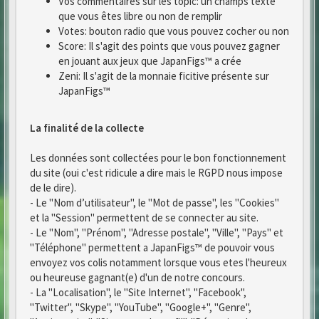
Vos commentaires sur les topic: un champs texte
que vous êtes libre ou non de remplir
Votes: bouton radio que vous pouvez cocher ou non
Score: Il s'agit des points que vous pouvez gagner
en jouant aux jeux que JapanFigs™ a crée
Zeni: Il s'agit de la monnaie ficitive présente sur
JapanFigs™
La finalité de la collecte
Les données sont collectées pour le bon fonctionnement
du site (oui c'est ridicule a dire mais le RGPD nous impose
de le dire).
- Le "Nom d’utilisateur", le "Mot de passe", les "Cookies"
et la "Session" permettent de se connecter au site.
- Le "Nom", "Prénom", "Adresse postale", "Ville", "Pays" et
"Téléphone" permettent a JapanFigs™ de pouvoir vous
envoyez vos colis notamment lorsque vous etes l'heureux
ou heureuse gagnant(e) d'un de notre concours.
- La "Localisation", le "Site Internet", "Facebook",
"Twitter", "Skype", "YouTube", "Google+", "Genre",