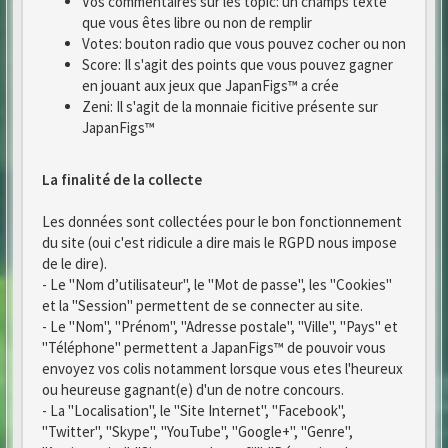
Vos commentaires sur les topic: un champs texte
que vous êtes libre ou non de remplir
Votes: bouton radio que vous pouvez cocher ou non
Score: Il s'agit des points que vous pouvez gagner
en jouant aux jeux que JapanFigs™ a crée
Zeni: Il s'agit de la monnaie ficitive présente sur
JapanFigs™
La finalité de la collecte
Les données sont collectées pour le bon fonctionnement
du site (oui c'est ridicule a dire mais le RGPD nous impose
de le dire).
- Le "Nom d’utilisateur", le "Mot de passe", les "Cookies"
et la "Session" permettent de se connecter au site.
- Le "Nom", "Prénom", "Adresse postale", "Ville", "Pays" et
"Téléphone" permettent a JapanFigs™ de pouvoir vous
envoyez vos colis notamment lorsque vous etes l'heureux
ou heureuse gagnant(e) d'un de notre concours.
- La "Localisation", le "Site Internet", "Facebook",
"Twitter", "Skype", "YouTube", "Google+", "Genre",