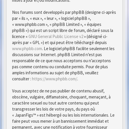
mises à jour et/ou modifications.
Nos forums sont developpés par phpBB (designe ci-après
par « ils », « eux », « leur », « logiciel phpBB »,
« www.phpbb.com », « phpBB Limited », « équipes
phpBB ») qui est un script libre de forum, déclaré sous la
licence «
GNU General Public License v2
» (désigné ci-
après par « GPL ») et qui peut être téléchargé depuis
www.phpbb.com
. Le logiciel phpBB facilite seulement les
discussions sur Internet. phpBB Limited n’est pas
responsable de ce que nous acceptons ou n’acceptons
pas comme contenu ou conduite permis. Pour de plus
amples informations au sujet de phpBB, veuillez
consulter :
https://www.phpbb.com/
.
Vous acceptez de ne pas publier de contenu abusif,
obscène, vulgaire, diffamatoire, choquant, menaçant, à
caractère sexuel ou tout autre contenu qui peut
transgresser les lois de votre pays, du pays où
« JapanFigs™ » est hébergé ou les lois internationales. Le
faire peut vous mener à un bannissement immédiat et
permanent, avec une notification à votre fournisseur