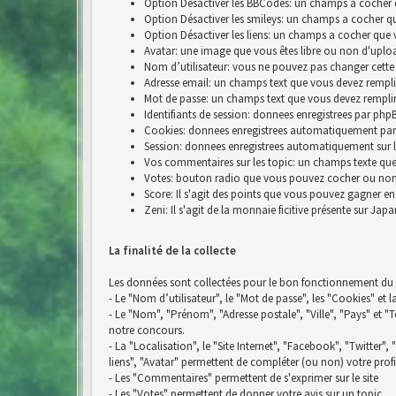
Option Désactiver les BBCodes: un champs a cocher 
Option Désactiver les smileys: un champs a cocher q
Option Désactiver les liens: un champs a cocher que 
Avatar: une image que vous êtes libre ou non d'uplo
Nom d’utilisateur: vous ne pouvez pas changer cette
Adresse email: un champs text que vous devez rempli
Mot de passe: un champs text que vous devez rempli
Identifiants de session: donnees enregistrees par p
Cookies: donnees enregistrees automatiquement par
Session: donnees enregistrees automatiquement sur 
Vos commentaires sur les topic: un champs texte que 
Votes: bouton radio que vous pouvez cocher ou no
Score: Il s'agit des points que vous pouvez gagner e
Zeni: Il s'agit de la monnaie ficitive présente sur Jap
La finalité de la collecte
Les données sont collectées pour le bon fonctionnement du si
- Le "Nom d’utilisateur", le "Mot de passe", les "Cookies" et 
- Le "Nom", "Prénom", "Adresse postale", "Ville", "Pays" e
notre concours.
- La "Localisation", le "Site Internet", "Facebook", "Twitter",
liens", "Avatar" permettent de compléter (ou non) votre profi
- Les "Commentaires" permettent de s'exprimer sur le site
- Les "Votes" permettent de donner votre avis sur un topic