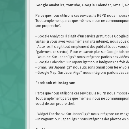
Google Analytics, Youtube, Google Calendar, Gmail, G
Parce que nous utilisons ces services, le RGPD nous impose
Tout simplement parce que même si nous ne communiquons pa
son propre chef..
- Google Analytics: Il s'agit d'un service gratuit que Google
visites (si vous avez vous même un site internet, nous vous 
- Adsense: Il s'agit tout simplement des publicités que vous 
également ce service). Pour en savoir plus sur
Google Adsen
- Youtube: Sur JapanFigs™ nous intégrons parfois des vidéos
- Google Calendar: Sur JapanFigs™ nous intégrons parfois d
- Gmail: Sur JapanFigs™ nous utilisons Gmail pour les envoie
- Google Map: Sur JapanFigs™ nous intégrons parfois des ca
Facebook et Instagram
Parce que nous utilisons ces services, le RGPD nous impose
Tout simplement parce que même si nous ne communiquons pa
vous) de son propre chef..
- Widget Facebook: Sur JapanFigs™ nous intégrons un widg
- Instagram: Sur JapanFigs™ nous intégrons des photos en p