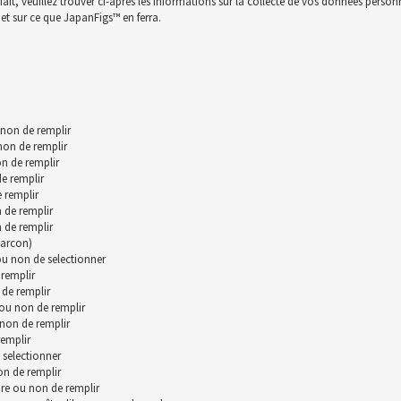
t, veuillez trouver ci-après les informations sur la collecte de vos données personnll
et sur ce que JapanFigs™ en ferra.
 non de remplir
 non de remplir
n de remplir
de remplir
 remplir
 de remplir
 de remplir
garcon)
 ou non de selectionner
remplir
 de remplir
 ou non de remplir
 non de remplir
remplir
 selectionner
on de remplir
bre ou non de remplir