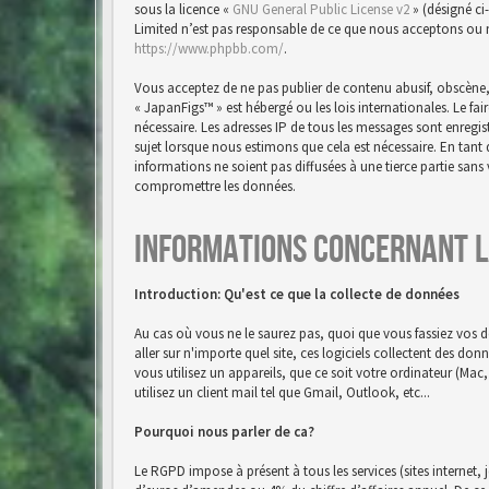
sous la licence «
GNU General Public License v2
» (désigné ci
Limited n’est pas responsable de ce que nous acceptons ou 
https://www.phpbb.com/
.
Vous acceptez de ne pas publier de contenu abusif, obscène,
« JapanFigs™ » est hébergé ou les lois internationales. Le f
nécessaire. Les adresses IP de tous les messages sont enreg
sujet lorsque nous estimons que cela est nécessaire. En tan
informations ne soient pas diffusées à une tierce partie san
compromettre les données.
Informations concernant l
Introduction: Qu'est ce que la collecte de données
Au cas où vous ne le saurez pas, quoi que vous fassiez vos d
aller sur n'importe quel site, ces logiciels collectent des do
vous utilisez un appareils, que ce soit votre ordinateur (Ma
utilisez un client mail tel que Gmail, Outlook, etc...
Pourquoi nous parler de ca?
Le RGPD impose à présent à tous les services (sites internet, 