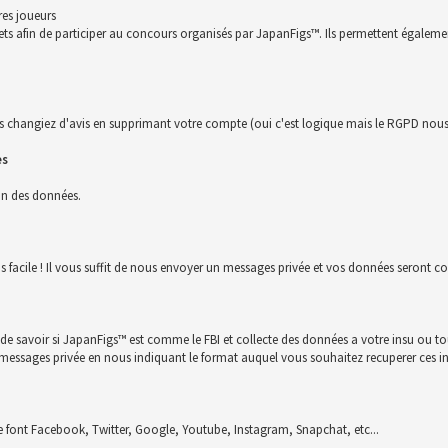
res joueurs
ckets afin de participer au concours organisés par JapanFigs™. Ils permettent égalem
s changiez d'avis en supprimant votre compte (oui c'est logique mais le RGPD nous 
es
ion des données.
us facile ! Il vous suffit de nous envoyer un messages privée et vos données seront
n de savoir si JapanFigs™ est comme le FBI et collecte des données a votre insu ou 
 un messages privée en nous indiquant le format auquel vous souhaitez recuperer ces i
font Facebook, Twitter, Google, Youtube, Instagram, Snapchat, etc...