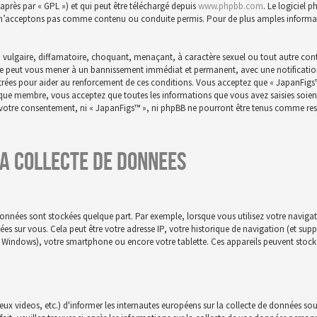
-après par « GPL ») et qui peut être téléchargé depuis
www.phpbb.com
. Le logiciel 
n’acceptons pas comme contenu ou conduite permis. Pour de plus amples informatio
 vulgaire, diffamatoire, choquant, menaçant, à caractère sexuel ou tout autre conte
aire peut vous mener à un bannissement immédiat et permanent, avec une notification 
istrées pour aider au renforcement de ces conditions. Vous acceptez que « JapanFigs
t que membre, vous acceptez que toutes les informations que vous avez saisies soie
s votre consentement, ni « JapanFigs™ », ni phpBB ne pourront être tenus comme res
a collecte de donnees
onnées sont stockées quelque part. Par exemple, lorsque vous utilisez votre navigat
nnées sur vous. Cela peut être votre adresse IP, votre historique de navigation (et su
c, Windows), votre smartphone ou encore votre tablette. Ces appareils peuvent stocke
jeux videos, etc.) d'informer les internautes européens sur la collecte de données sou