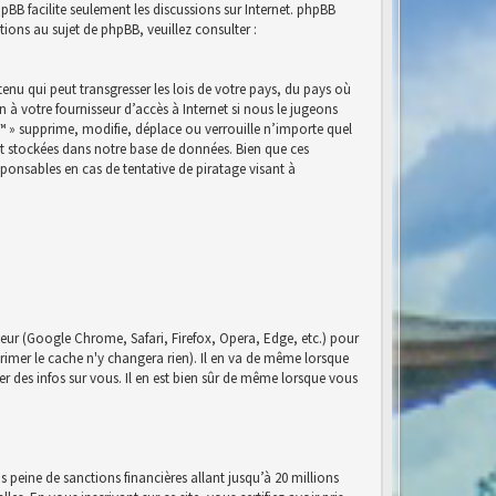
phpBB facilite seulement les discussions sur Internet. phpBB
ns au sujet de phpBB, veuillez consulter :
nu qui peut transgresser les lois de votre pays, du pays où
à votre fournisseur d’accès à Internet si nous le jugeons
™ » supprime, modifie, déplace ou verrouille n’importe quel
nt stockées dans notre base de données. Bien que ces
ponsables en cas de tentative de piratage visant à
eur (Google Chrome, Safari, Firefox, Opera, Edge, etc.) pour
pprimer le cache n'y changera rien). Il en va de même lorsque
r des infos sur vous. Il en est bien sûr de même lorsque vous
s peine de sanctions financières allant jusqu’à 20 millions