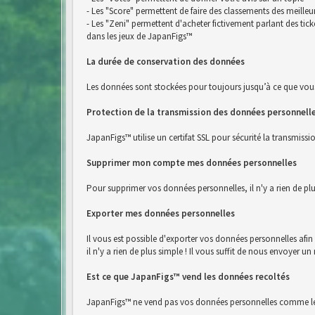
- Les "Score" permettent de faire des classements des meilleu
- Les "Zeni" permettent d'acheter fictivement parlant des ti
dans les jeux de JapanFigs™
La durée de conservation des données
Les données sont stockées pour toujours jusqu’à ce que vou
Protection de la transmission des données personnell
JapanFigs™ utilise un certifat SSL pour sécurité la transmiss
Supprimer mon compte mes données personnelles
Pour supprimer vos données personnelles, il n'y a rien de pl
Exporter mes données personnelles
Il vous est possible d'exporter vos données personnelles afi
il n'y a rien de plus simple ! Il vous suffit de nous envoyer
Est ce que JapanFigs™ vend les données recoltés
JapanFigs™ ne vend pas vos données personnelles comme le 