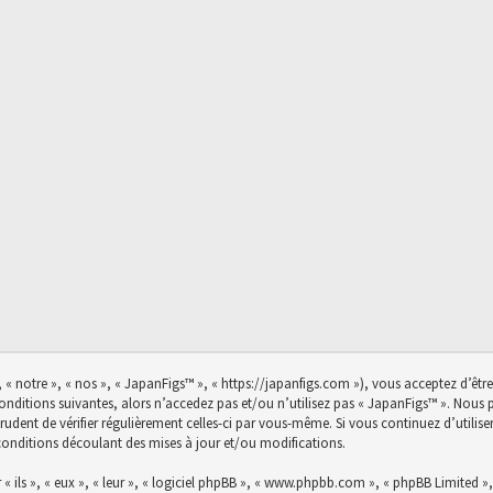
 « notre », « nos », « JapanFigs™ », « https://japanfigs.com »), vous acceptez d’êtr
conditions suivantes, alors n’accedez pas et/ou n’utilisez pas « JapanFigs™ ». Nou
prudent de vérifier régulièrement celles-ci par vous-même. Si vous continuez d’utili
conditions découlant des mises à jour et/ou modifications.
ils », « eux », « leur », « logiciel phpBB », « www.phpbb.com », « phpBB Limited », 