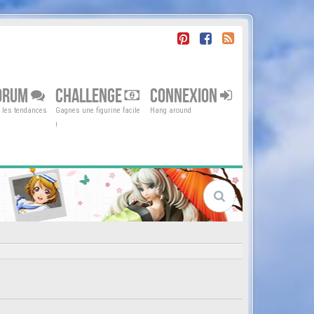
ORUM
CHALLENGE
CONNEXION
r les tendances
Gagnes une figurine facile
Hang around
!