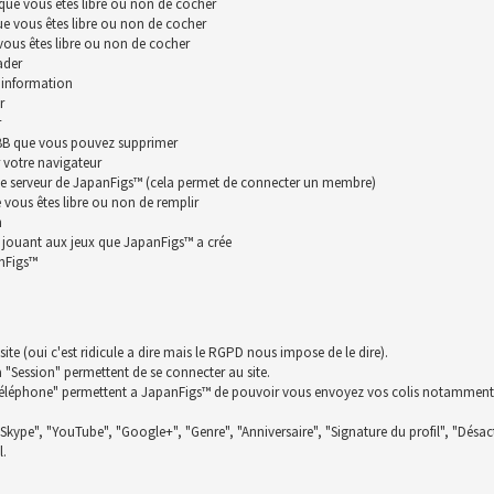
que vous êtes libre ou non de cocher
ue vous êtes libre ou non de cocher
vous êtes libre ou non de cocher
ader
 information
r
r
hpBB que vous pouvez supprimer
 votre navigateur
le serveur de JapanFigs™ (cela permet de connecter un membre)
vous êtes libre ou non de remplir
n
n jouant aux jeux que JapanFigs™ a crée
anFigs™
te (oui c'est ridicule a dire mais le RGPD nous impose de le dire).
la "Session" permettent de se connecter au site.
t "Téléphone" permettent a JapanFigs™ de pouvoir vous envoyez vos colis notamment
 "Skype", "YouTube", "Google+", "Genre", "Anniversaire", "Signature du profil", "Désact
l.