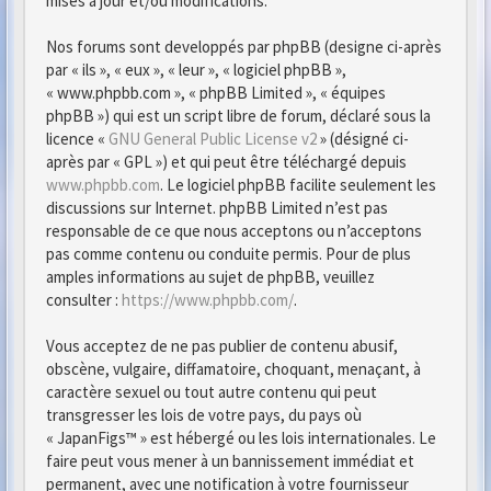
mises à jour et/ou modifications.
Nos forums sont developpés par phpBB (designe ci-après
par « ils », « eux », « leur », « logiciel phpBB »,
« www.phpbb.com », « phpBB Limited », « équipes
phpBB ») qui est un script libre de forum, déclaré sous la
licence «
GNU General Public License v2
» (désigné ci-
après par « GPL ») et qui peut être téléchargé depuis
www.phpbb.com
. Le logiciel phpBB facilite seulement les
discussions sur Internet. phpBB Limited n’est pas
responsable de ce que nous acceptons ou n’acceptons
pas comme contenu ou conduite permis. Pour de plus
amples informations au sujet de phpBB, veuillez
consulter :
https://www.phpbb.com/
.
Vous acceptez de ne pas publier de contenu abusif,
obscène, vulgaire, diffamatoire, choquant, menaçant, à
caractère sexuel ou tout autre contenu qui peut
transgresser les lois de votre pays, du pays où
« JapanFigs™ » est hébergé ou les lois internationales. Le
faire peut vous mener à un bannissement immédiat et
permanent, avec une notification à votre fournisseur