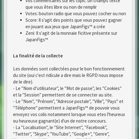
Vos commentaires sur les topic: un champs texte
que vous êtes libre ou non de remplir
Votes: bouton radio que vous pouvez cocher ou non
Score: Il s'agit des points que vous pouvez gagner
en jouant aux jeux que JapanFigs™ a crée
Zeni: Il s'agit de la monnaie ficitive présente sur
JapanFigs™
La finalité de la collecte
Les données sont collectées pour le bon fonctionnement
du site (oui c'est ridicule a dire mais le RGPD nous impose
de le dire).
- Le "Nom d’utilisateur", le "Mot de passe", les "Cookies"
et la "Session" permettent de se connecter au site.
- Le "Nom", "Prénom", "Adresse postale", "Ville", "Pays" et
"Téléphone" permettent a JapanFigs™ de pouvoir vous
envoyez vos colis notamment lorsque vous etes l'heureux
ou heureuse gagnant(e) d'un de notre concours.
- La "Localisation", le "Site Internet", "Facebook",
"Twitter", "Skype", "YouTube", "Google+", "Genre",