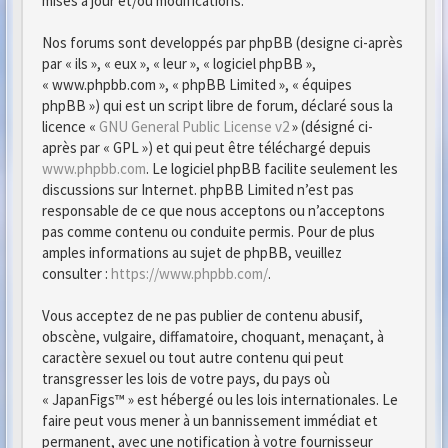
mises à jour et/ou modifications.
Nos forums sont developpés par phpBB (designe ci-après
par « ils », « eux », « leur », « logiciel phpBB »,
« www.phpbb.com », « phpBB Limited », « équipes
phpBB ») qui est un script libre de forum, déclaré sous la
licence «
GNU General Public License v2
» (désigné ci-
après par « GPL ») et qui peut être téléchargé depuis
www.phpbb.com
. Le logiciel phpBB facilite seulement les
discussions sur Internet. phpBB Limited n’est pas
responsable de ce que nous acceptons ou n’acceptons
pas comme contenu ou conduite permis. Pour de plus
amples informations au sujet de phpBB, veuillez
consulter :
https://www.phpbb.com/
.
Vous acceptez de ne pas publier de contenu abusif,
obscène, vulgaire, diffamatoire, choquant, menaçant, à
caractère sexuel ou tout autre contenu qui peut
transgresser les lois de votre pays, du pays où
« JapanFigs™ » est hébergé ou les lois internationales. Le
faire peut vous mener à un bannissement immédiat et
permanent, avec une notification à votre fournisseur