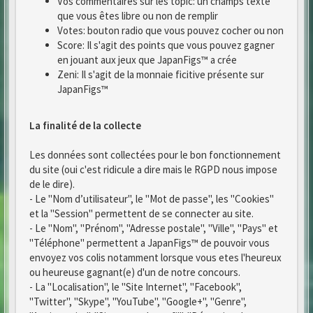
Vos commentaires sur les topic: un champs texte
que vous êtes libre ou non de remplir
Votes: bouton radio que vous pouvez cocher ou non
Score: Il s'agit des points que vous pouvez gagner
en jouant aux jeux que JapanFigs™ a crée
Zeni: Il s'agit de la monnaie ficitive présente sur
JapanFigs™
La finalité de la collecte
Les données sont collectées pour le bon fonctionnement
du site (oui c'est ridicule a dire mais le RGPD nous impose
de le dire).
- Le "Nom d’utilisateur", le "Mot de passe", les "Cookies"
et la "Session" permettent de se connecter au site.
- Le "Nom", "Prénom", "Adresse postale", "Ville", "Pays" et
"Téléphone" permettent a JapanFigs™ de pouvoir vous
envoyez vos colis notamment lorsque vous etes l'heureux
ou heureuse gagnant(e) d'un de notre concours.
- La "Localisation", le "Site Internet", "Facebook",
"Twitter", "Skype", "YouTube", "Google+", "Genre",