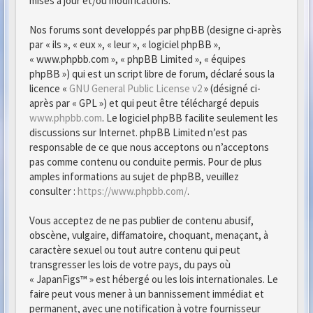
mises à jour et/ou modifications.
Nos forums sont developpés par phpBB (designe ci-après
par « ils », « eux », « leur », « logiciel phpBB »,
« www.phpbb.com », « phpBB Limited », « équipes
phpBB ») qui est un script libre de forum, déclaré sous la
licence «
GNU General Public License v2
» (désigné ci-
après par « GPL ») et qui peut être téléchargé depuis
www.phpbb.com
. Le logiciel phpBB facilite seulement les
discussions sur Internet. phpBB Limited n’est pas
responsable de ce que nous acceptons ou n’acceptons
pas comme contenu ou conduite permis. Pour de plus
amples informations au sujet de phpBB, veuillez
consulter :
https://www.phpbb.com/
.
Vous acceptez de ne pas publier de contenu abusif,
obscène, vulgaire, diffamatoire, choquant, menaçant, à
caractère sexuel ou tout autre contenu qui peut
transgresser les lois de votre pays, du pays où
« JapanFigs™ » est hébergé ou les lois internationales. Le
faire peut vous mener à un bannissement immédiat et
permanent, avec une notification à votre fournisseur