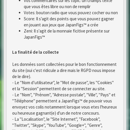
Vos commentaires sur les topic: un champs texte
que vous êtes libre ou non de remplir
Votes: bouton radio que vous pouvez cocher ou non
Score: Il s'agit des points que vous pouvez gagner
en jouant aux jeux que JapanFigs™ a crée
Zeni: Il s'agit de la monnaie ficitive présente sur
JapanFigs™
La finalité de la collecte
Les données sont collectées pour le bon fonctionnement
du site (oui c'est ridicule a dire mais le RGPD nous impose
de le dire).
- Le "Nom d’utilisateur", le "Mot de passe", les "Cookies"
et la "Session" permettent de se connecter au site.
- Le "Nom", "Prénom", "Adresse postale", "Ville", "Pays" et
"Téléphone" permettent a JapanFigs™ de pouvoir vous
envoyez vos colis notamment lorsque vous etes l'heureux
ou heureuse gagnant(e) d'un de notre concours.
- La "Localisation", le "Site Internet", "Facebook",
"Twitter", "Skype", "YouTube", "Google+", "Genre",