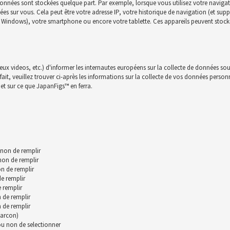
onnées sont stockées quelque part. Par exemple, lorsque vous utilisez votre navigat
nnées sur vous. Cela peut être votre adresse IP, votre historique de navigation (et su
c, Windows), votre smartphone ou encore votre tablette. Ces appareils peuvent stocke
jeux videos, etc.) d'informer les internautes européens sur la collecte de données sou
t, veuillez trouver ci-après les informations sur la collecte de vos données personnll
et sur ce que JapanFigs™ en ferra.
 non de remplir
 non de remplir
n de remplir
de remplir
 remplir
 de remplir
 de remplir
garcon)
 ou non de selectionner