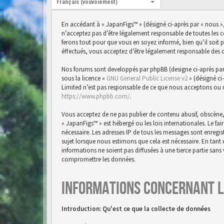
Français (vouvoiement)
En accédant à « JapanFigs™ » (désigné ci-après par « nous »,
n’acceptez pas d’être légalement responsable de toutes les 
ferons tout pour que vous en soyez informé, bien qu’il soit 
éffectués, vous acceptez d’être légalement responsable des 
Nos forums sont developpés par phpBB (designe ci-après par « 
sous la licence «
GNU General Public License v2
» (désigné ci
Limited n’est pas responsable de ce que nous acceptons ou 
https://www.phpbb.com/
.
Vous acceptez de ne pas publier de contenu abusif, obscène,
« JapanFigs™ » est hébergé ou les lois internationales. Le f
nécessaire. Les adresses IP de tous les messages sont enreg
sujet lorsque nous estimons que cela est nécessaire. En tan
informations ne soient pas diffusées à une tierce partie san
compromettre les données.
Informations concernant l
Introduction: Qu'est ce que la collecte de données