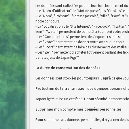
Les données sont collectées pour le bon fonctionnement du si
- Le "Nom d’utilisateur", le "Mot de passe", les "Cookies" et 
- Le "Nom", "Prénom", "Adresse postale", "Ville", "Pays" e
notre concours.
- La "Localisation", le "Site Internet", "Facebook", "Twitter",
liens", "Avatar" permettent de compléter (ou non) votre profi
- Les "Commentaires" permettent de s'exprimer sur le site
- Les "Votes" permettent de donner votre avis sur un topic
- Les "Score" permettent de faire des classements des meilleu
- Les "Zeni" permettent d'acheter fictivement parlant des ti
dans les jeux de JapanFigs™
La durée de conservation des données
Les données sont stockées pour toujours jusqu’à ce que vou
Protection de la transmission des données personnell
JapanFigs™ utilise un certifat SSL pour sécurité la transmiss
Supprimer mon compte mes données personnelles
Pour supprimer vos données personnelles, il n'y a rien de pl