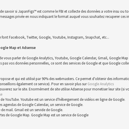
n de savoir si JapanFigs™ est comme le FBI et collecte des données a votre insu ou 
 un messages privée en nous indiquant le format auquel vous souhaitez recuperer ces i
font Facebook, Twitter, Google, Youtube, Instagram, Snapchat, etc...
oogle Map et Adsense
 de vous parler de Google Analytics, Youtube, Google Calendar, Gmail, Google Map 
s vos données personnelles, ce sont des services de Google et que Google collect
 propose et qui est utilisé par 90% des webmasters. Ce permet d'obtenir des informat
conseillons également ce service). Pour en savoir plus sur
Google Analytics
trouverez sur le site. Enormément de site utilise Adsense pour monetiser leur site (s
se
 de YouTube. Youtube est un service d'hébergement de vidéos en ligne de Google.
es agendas de Google Calendar, un service de Google.
 de mail. Gmail est un servide de Google.
rtes de Google Map. Google Map est un service de Google