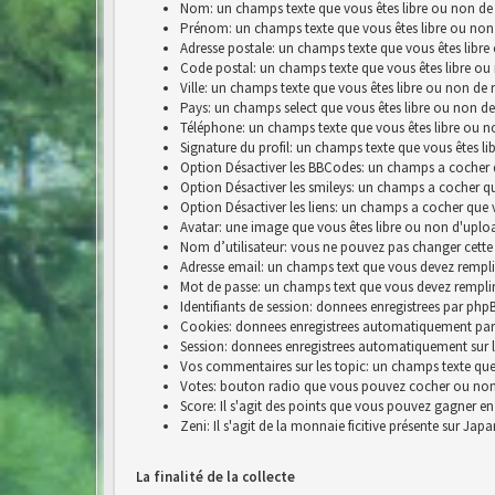
Nom: un champs texte que vous êtes libre ou non de 
Prénom: un champs texte que vous êtes libre ou non
Adresse postale: un champs texte que vous êtes libre
Code postal: un champs texte que vous êtes libre ou
Ville: un champs texte que vous êtes libre ou non de 
Pays: un champs select que vous êtes libre ou non de
Téléphone: un champs texte que vous êtes libre ou n
Signature du profil: un champs texte que vous êtes li
Option Désactiver les BBCodes: un champs a cocher 
Option Désactiver les smileys: un champs a cocher q
Option Désactiver les liens: un champs a cocher que 
Avatar: une image que vous êtes libre ou non d'uplo
Nom d’utilisateur: vous ne pouvez pas changer cette
Adresse email: un champs text que vous devez rempli
Mot de passe: un champs text que vous devez rempli
Identifiants de session: donnees enregistrees par p
Cookies: donnees enregistrees automatiquement par
Session: donnees enregistrees automatiquement sur 
Vos commentaires sur les topic: un champs texte que 
Votes: bouton radio que vous pouvez cocher ou no
Score: Il s'agit des points que vous pouvez gagner e
Zeni: Il s'agit de la monnaie ficitive présente sur Jap
La finalité de la collecte