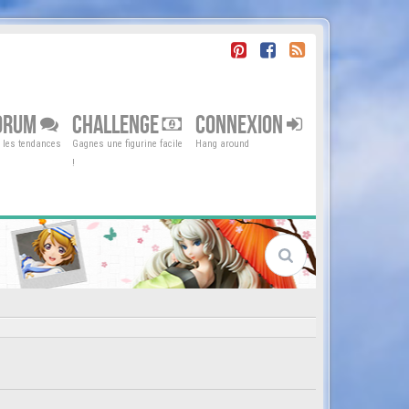
ORUM
CHALLENGE
CONNEXION
r les tendances
Gagnes une figurine facile
Hang around
!