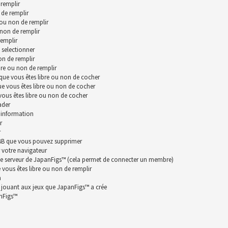
remplir
 de remplir
 ou non de remplir
 non de remplir
remplir
 selectionner
on de remplir
bre ou non de remplir
que vous êtes libre ou non de cocher
ue vous êtes libre ou non de cocher
vous êtes libre ou non de cocher
ader
 information
r
r
hpBB que vous pouvez supprimer
 votre navigateur
le serveur de JapanFigs™ (cela permet de connecter un membre)
vous êtes libre ou non de remplir
n
n jouant aux jeux que JapanFigs™ a crée
anFigs™