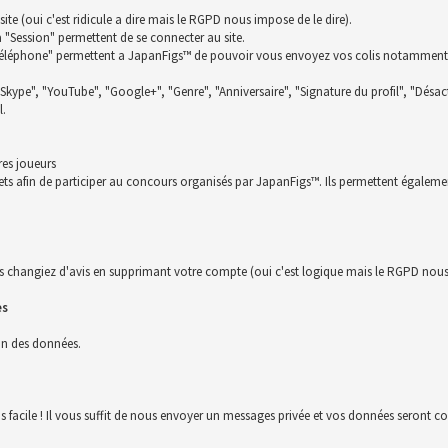
te (oui c'est ridicule a dire mais le RGPD nous impose de le dire).
la "Session" permettent de se connecter au site.
t "Téléphone" permettent a JapanFigs™ de pouvoir vous envoyez vos colis notamment
 "Skype", "YouTube", "Google+", "Genre", "Anniversaire", "Signature du profil", "Désact
l.
res joueurs
ckets afin de participer au concours organisés par JapanFigs™. Ils permettent égalem
s changiez d'avis en supprimant votre compte (oui c'est logique mais le RGPD nous 
es
ion des données.
us facile ! Il vous suffit de nous envoyer un messages privée et vos données seront