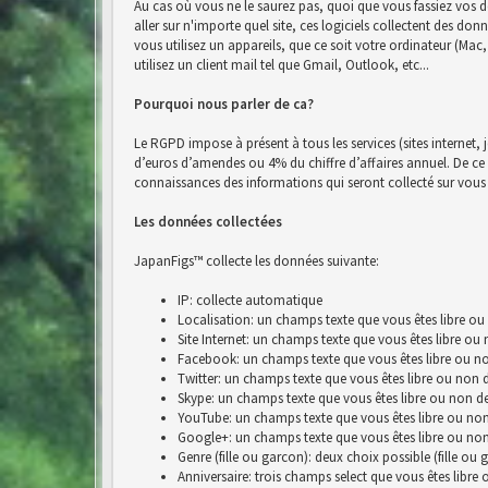
Au cas où vous ne le saurez pas, quoi que vous fassiez vos d
aller sur n'importe quel site, ces logiciels collectent des do
vous utilisez un appareils, que ce soit votre ordinateur (Ma
utilisez un client mail tel que Gmail, Outlook, etc...
Pourquoi nous parler de ca?
Le RGPD impose à présent à tous les services (sites internet, 
d’euros d’amendes ou 4% du chiffre d’affaires annuel. De ce fai
connaissances des informations qui seront collecté sur vous 
Les données collectées
JapanFigs™ collecte les données suivante:
IP: collecte automatique
Localisation: un champs texte que vous êtes libre ou
Site Internet: un champs texte que vous êtes libre ou
Facebook: un champs texte que vous êtes libre ou no
Twitter: un champs texte que vous êtes libre ou non 
Skype: un champs texte que vous êtes libre ou non de
YouTube: un champs texte que vous êtes libre ou non
Google+: un champs texte que vous êtes libre ou non
Genre (fille ou garcon): deux choix possible (fille ou 
Anniversaire: trois champs select que vous êtes libre