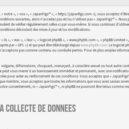
 « notre », « nos », « JapanFigs™ », « https://japanfigs.com »), vous acceptez d’êtr
conditions suivantes, alors n’accedez pas et/ou n’utilisez pas « JapanFigs™ ». Nou
prudent de vérifier régulièrement celles-ci par vous-même. Si vous continuez d’utili
conditions découlant des mises à jour et/ou modifications.
ils », « eux », « leur », « logiciel phpBB », « www.phpbb.com », « phpBB Limited », 
-après par « GPL ») et qui peut être téléchargé depuis
www.phpbb.com
. Le logiciel 
n’acceptons pas comme contenu ou conduite permis. Pour de plus amples informatio
 vulgaire, diffamatoire, choquant, menaçant, à caractère sexuel ou tout autre conte
aire peut vous mener à un bannissement immédiat et permanent, avec une notification 
istrées pour aider au renforcement de ces conditions. Vous acceptez que « JapanFigs
t que membre, vous acceptez que toutes les informations que vous avez saisies soie
s votre consentement, ni « JapanFigs™ », ni phpBB ne pourront être tenus comme res
a collecte de donnees