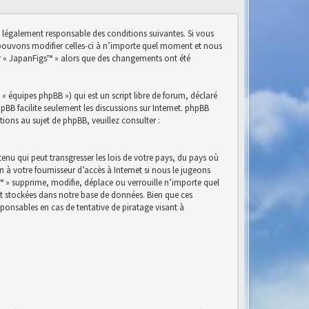
e légalement responsable des conditions suivantes. Si vous
s pouvons modifier celles-ci à n’importe quel moment et nous
ser « JapanFigs™ » alors que des changements ont été
« équipes phpBB ») qui est un script libre de forum, déclaré
phpBB facilite seulement les discussions sur Internet. phpBB
ns au sujet de phpBB, veuillez consulter :
nu qui peut transgresser les lois de votre pays, du pays où
à votre fournisseur d’accès à Internet si nous le jugeons
™ » supprime, modifie, déplace ou verrouille n’importe quel
nt stockées dans notre base de données. Bien que ces
ponsables en cas de tentative de piratage visant à