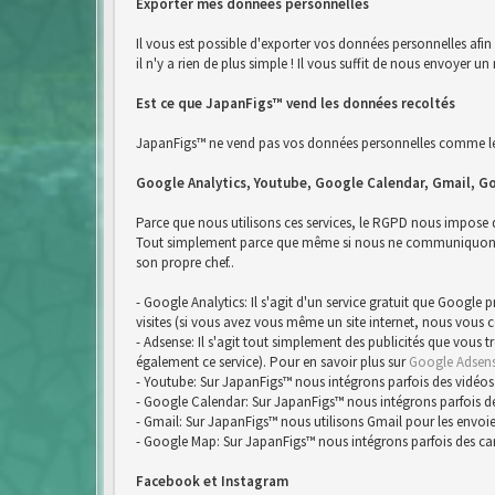
Exporter mes données personnelles
Il vous est possible d'exporter vos données personnelles afi
il n'y a rien de plus simple ! Il vous suffit de nous envoyer
Est ce que JapanFigs™ vend les données recoltés
JapanFigs™ ne vend pas vos données personnelles comme le 
Google Analytics, Youtube, Google Calendar, Gmail, G
Parce que nous utilisons ces services, le RGPD nous impose
Tout simplement parce que même si nous ne communiquons pa
son propre chef..
- Google Analytics: Il s'agit d'un service gratuit que Google
visites (si vous avez vous même un site internet, nous vous 
- Adsense: Il s'agit tout simplement des publicités que vous 
également ce service). Pour en savoir plus sur
Google Adsen
- Youtube: Sur JapanFigs™ nous intégrons parfois des vidéos
- Google Calendar: Sur JapanFigs™ nous intégrons parfois d
- Gmail: Sur JapanFigs™ nous utilisons Gmail pour les envoie
- Google Map: Sur JapanFigs™ nous intégrons parfois des ca
Facebook et Instagram