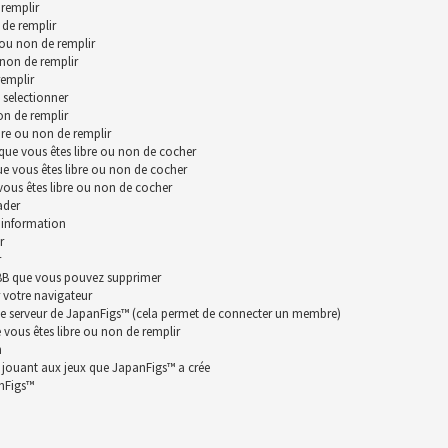
remplir
 de remplir
 ou non de remplir
 non de remplir
remplir
 selectionner
on de remplir
bre ou non de remplir
que vous êtes libre ou non de cocher
ue vous êtes libre ou non de cocher
vous êtes libre ou non de cocher
ader
 information
r
r
hpBB que vous pouvez supprimer
 votre navigateur
le serveur de JapanFigs™ (cela permet de connecter un membre)
vous êtes libre ou non de remplir
n
n jouant aux jeux que JapanFigs™ a crée
anFigs™