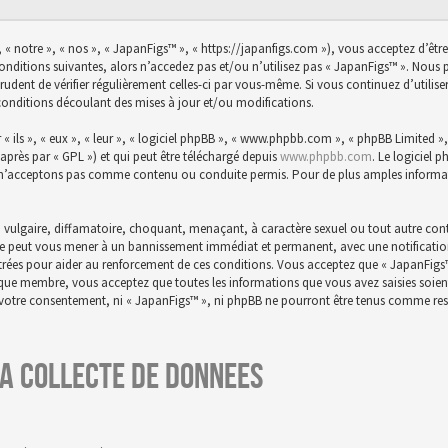
 « notre », « nos », « JapanFigs™ », « https://japanfigs.com »), vous acceptez d’êtr
conditions suivantes, alors n’accedez pas et/ou n’utilisez pas « JapanFigs™ ». Nou
prudent de vérifier régulièrement celles-ci par vous-même. Si vous continuez d’utili
conditions découlant des mises à jour et/ou modifications.
ils », « eux », « leur », « logiciel phpBB », « www.phpbb.com », « phpBB Limited », 
-après par « GPL ») et qui peut être téléchargé depuis
www.phpbb.com
. Le logiciel 
n’acceptons pas comme contenu ou conduite permis. Pour de plus amples informatio
 vulgaire, diffamatoire, choquant, menaçant, à caractère sexuel ou tout autre conte
aire peut vous mener à un bannissement immédiat et permanent, avec une notification 
istrées pour aider au renforcement de ces conditions. Vous acceptez que « JapanFigs
t que membre, vous acceptez que toutes les informations que vous avez saisies soie
s votre consentement, ni « JapanFigs™ », ni phpBB ne pourront être tenus comme res
a collecte de donnees