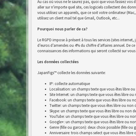
Au cas où vous ne le saurez pas, quoi que vous fassiez vos d
aller sur n'importe quel site, ces logiciels collectent des do
vous utilisez un appareils, que ce soit votre ordinateur (Ma
utilisez un client mail tel que Gmail, Outlook, etc...
Pourquoi nous parler de ca?
Le RGPD impose à présent à tous les services (sites internet, 
d’euros d’amendes ou 4% du chiffre d’affaires annuel. De ce fai
connaissances des informations qui seront collecté sur vous 
Les données collectées
JapanFigs™ collecte les données suivante:
IP: collecte automatique
Localisation: un champs texte que vous êtes libre ou
Site Internet: un champs texte que vous êtes libre ou
Facebook: un champs texte que vous êtes libre ou no
Twitter: un champs texte que vous êtes libre ou non 
Skype: un champs texte que vous êtes libre ou non de
YouTube: un champs texte que vous êtes libre ou non
Google+: un champs texte que vous êtes libre ou non
Genre (fille ou garcon): deux choix possible (fille ou 
Anniversaire: trois champs select que vous êtes libre