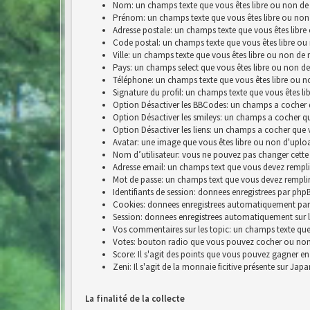
Nom: un champs texte que vous êtes libre ou non de 
Prénom: un champs texte que vous êtes libre ou non
Adresse postale: un champs texte que vous êtes libre
Code postal: un champs texte que vous êtes libre ou
Ville: un champs texte que vous êtes libre ou non de 
Pays: un champs select que vous êtes libre ou non de
Téléphone: un champs texte que vous êtes libre ou n
Signature du profil: un champs texte que vous êtes li
Option Désactiver les BBCodes: un champs a cocher 
Option Désactiver les smileys: un champs a cocher q
Option Désactiver les liens: un champs a cocher que 
Avatar: une image que vous êtes libre ou non d'uplo
Nom d’utilisateur: vous ne pouvez pas changer cette
Adresse email: un champs text que vous devez rempli
Mot de passe: un champs text que vous devez rempli
Identifiants de session: donnees enregistrees par p
Cookies: donnees enregistrees automatiquement par
Session: donnees enregistrees automatiquement sur 
Vos commentaires sur les topic: un champs texte que 
Votes: bouton radio que vous pouvez cocher ou no
Score: Il s'agit des points que vous pouvez gagner e
Zeni: Il s'agit de la monnaie ficitive présente sur Jap
La finalité de la collecte