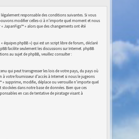
e légalement responsable des conditions suivantes. Si vous
s pouvons modifier celles-ci à n’importe quel moment et nous
ser « JapanFigs™ » alors que des changements ont été
« équipes phpBB ») qui est un script libre de forum, déclaré
phpBB facilite seulement les discussions sur Internet. phpBB
ns au sujet de phpBB, veuillez consulter :
nu qui peut transgresser les lois de votre pays, du pays où
à votre fournisseur d’accès à Internet si nous le jugeons
™ » supprime, modifie, déplace ou verrouille n’importe quel
nt stockées dans notre base de données. Bien que ces
ponsables en cas de tentative de piratage visant à