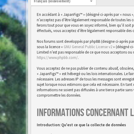
Français (vouvoiement)
En accédant à « JapanFigs™ » (désigné ci-après par « nous »,
n’acceptez pas d’être légalement responsable de toutes les 
ferons tout pour que vous en soyez informé, bien qu’il soit 
éffectués, vous acceptez d’être légalement responsable des 
Nos forums sont developpés par phpBB (designe ci-après par « 
sous la licence «
GNU General Public License v2
» (désigné ci
Limited n’est pas responsable de ce que nous acceptons ou 
https://www.phpbb.com/
.
Vous acceptez de ne pas publier de contenu abusif, obscène,
« JapanFigs™ » est hébergé ou les lois internationales. Le f
nécessaire. Les adresses IP de tous les messages sont enreg
sujet lorsque nous estimons que cela est nécessaire. En tan
informations ne soient pas diffusées à une tierce partie san
compromettre les données.
Informations concernant l
Introduction: Qu'est ce que la collecte de données