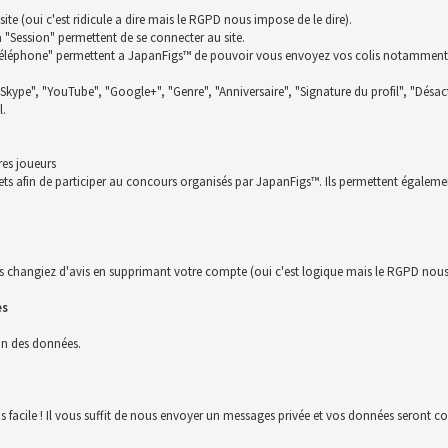
te (oui c'est ridicule a dire mais le RGPD nous impose de le dire).
la "Session" permettent de se connecter au site.
t "Téléphone" permettent a JapanFigs™ de pouvoir vous envoyez vos colis notamment
 "Skype", "YouTube", "Google+", "Genre", "Anniversaire", "Signature du profil", "Désact
l.
res joueurs
ckets afin de participer au concours organisés par JapanFigs™. Ils permettent égalem
s changiez d'avis en supprimant votre compte (oui c'est logique mais le RGPD nous 
es
ion des données.
us facile ! Il vous suffit de nous envoyer un messages privée et vos données seront