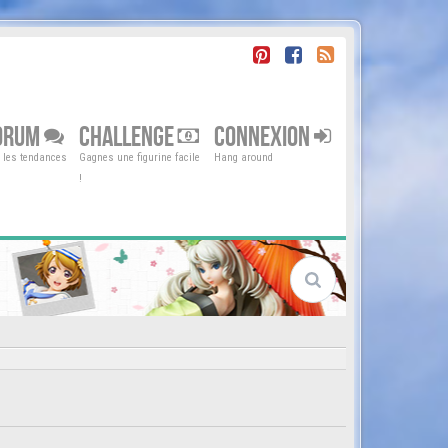
ORUM
CHALLENGE
CONNEXION
r les tendances
Gagnes une figurine facile
Hang around
!