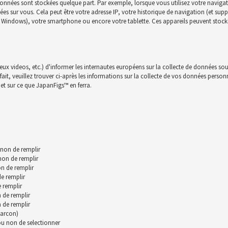
onnées sont stockées quelque part. Par exemple, lorsque vous utilisez votre navigat
nnées sur vous. Cela peut être votre adresse IP, votre historique de navigation (et su
c, Windows), votre smartphone ou encore votre tablette. Ces appareils peuvent stocke
jeux videos, etc.) d'informer les internautes européens sur la collecte de données sou
t, veuillez trouver ci-après les informations sur la collecte de vos données personnll
et sur ce que JapanFigs™ en ferra.
 non de remplir
 non de remplir
n de remplir
de remplir
 remplir
 de remplir
 de remplir
garcon)
 ou non de selectionner