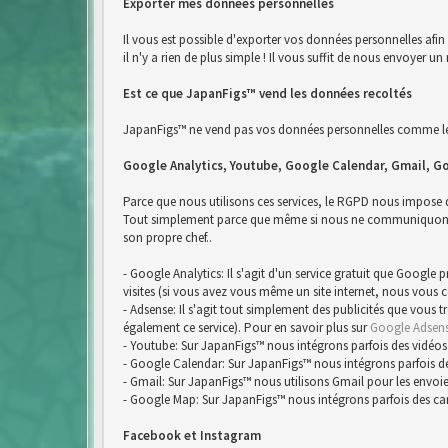
Exporter mes données personnelles
Il vous est possible d'exporter vos données personnelles afi
il n'y a rien de plus simple ! Il vous suffit de nous envoyer
Est ce que JapanFigs™ vend les données recoltés
JapanFigs™ ne vend pas vos données personnelles comme le 
Google Analytics, Youtube, Google Calendar, Gmail, G
Parce que nous utilisons ces services, le RGPD nous impose
Tout simplement parce que même si nous ne communiquons pa
son propre chef..
- Google Analytics: Il s'agit d'un service gratuit que Google
visites (si vous avez vous même un site internet, nous vous 
- Adsense: Il s'agit tout simplement des publicités que vous 
également ce service). Pour en savoir plus sur
Google Adsen
- Youtube: Sur JapanFigs™ nous intégrons parfois des vidéos
- Google Calendar: Sur JapanFigs™ nous intégrons parfois d
- Gmail: Sur JapanFigs™ nous utilisons Gmail pour les envoie
- Google Map: Sur JapanFigs™ nous intégrons parfois des ca
Facebook et Instagram