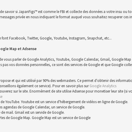
n de savoir si JapanFigs™ est comme le FBI et collecte des données a votre insu ou 
 un messages privée en nous indiquant le format auquel vous souhaitez recuperer ces i
font Facebook, Twitter, Google, Youtube, Instagram, Snapchat, etc...
oogle Map et Adsense
 de vous parler de Google Analytics, Youtube, Google Calendar, Gmail, Google Map 
s vos données personnelles, ce sont des services de Google et que Google collect
 propose et qui est utilisé par 90% des webmasters. Ce permet d'obtenir des informat
conseillons également ce service). Pour en savoir plus sur
Google Analytics
trouverez sur le site. Enormément de site utilise Adsense pour monetiser leur site (s
se
 de YouTube. Youtube est un service d'hébergement de vidéos en ligne de Google.
es agendas de Google Calendar, un service de Google.
 de mail. Gmail est un servide de Google.
rtes de Google Map. Google Map est un service de Google