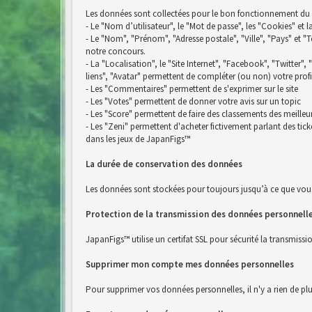
Les données sont collectées pour le bon fonctionnement du si
- Le "Nom d’utilisateur", le "Mot de passe", les "Cookies" et 
- Le "Nom", "Prénom", "Adresse postale", "Ville", "Pays" e
notre concours.
- La "Localisation", le "Site Internet", "Facebook", "Twitter",
liens", "Avatar" permettent de compléter (ou non) votre profi
- Les "Commentaires" permettent de s'exprimer sur le site
- Les "Votes" permettent de donner votre avis sur un topic
- Les "Score" permettent de faire des classements des meilleu
- Les "Zeni" permettent d'acheter fictivement parlant des ti
dans les jeux de JapanFigs™
La durée de conservation des données
Les données sont stockées pour toujours jusqu’à ce que vou
Protection de la transmission des données personnell
JapanFigs™ utilise un certifat SSL pour sécurité la transmiss
Supprimer mon compte mes données personnelles
Pour supprimer vos données personnelles, il n'y a rien de pl