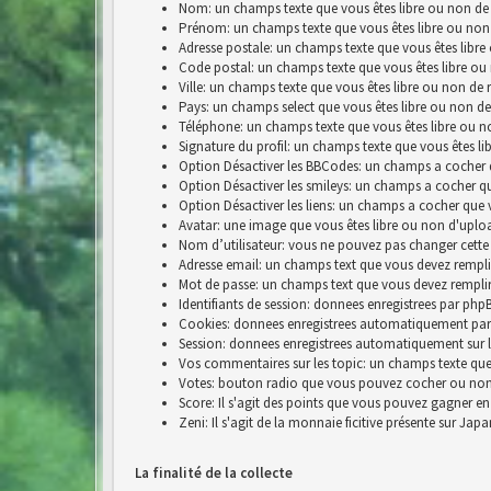
Nom: un champs texte que vous êtes libre ou non de 
Prénom: un champs texte que vous êtes libre ou non
Adresse postale: un champs texte que vous êtes libre
Code postal: un champs texte que vous êtes libre ou
Ville: un champs texte que vous êtes libre ou non de 
Pays: un champs select que vous êtes libre ou non de
Téléphone: un champs texte que vous êtes libre ou n
Signature du profil: un champs texte que vous êtes li
Option Désactiver les BBCodes: un champs a cocher 
Option Désactiver les smileys: un champs a cocher q
Option Désactiver les liens: un champs a cocher que 
Avatar: une image que vous êtes libre ou non d'uplo
Nom d’utilisateur: vous ne pouvez pas changer cette
Adresse email: un champs text que vous devez rempli
Mot de passe: un champs text que vous devez rempli
Identifiants de session: donnees enregistrees par p
Cookies: donnees enregistrees automatiquement par
Session: donnees enregistrees automatiquement sur 
Vos commentaires sur les topic: un champs texte que 
Votes: bouton radio que vous pouvez cocher ou no
Score: Il s'agit des points que vous pouvez gagner e
Zeni: Il s'agit de la monnaie ficitive présente sur Jap
La finalité de la collecte