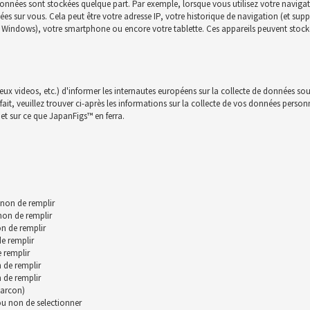
onnées sont stockées quelque part. Par exemple, lorsque vous utilisez votre navigat
nnées sur vous. Cela peut être votre adresse IP, votre historique de navigation (et su
c, Windows), votre smartphone ou encore votre tablette. Ces appareils peuvent stocke
jeux videos, etc.) d'informer les internautes européens sur la collecte de données sou
t, veuillez trouver ci-après les informations sur la collecte de vos données personnll
et sur ce que JapanFigs™ en ferra.
 non de remplir
 non de remplir
n de remplir
de remplir
 remplir
 de remplir
 de remplir
garcon)
 ou non de selectionner