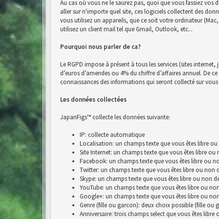
Au cas où vous ne le saurez pas, quoi que vous fassiez vos d
aller sur n'importe quel site, ces logiciels collectent des do
vous utilisez un appareils, que ce soit votre ordinateur (Ma
utilisez un client mail tel que Gmail, Outlook, etc...
Pourquoi nous parler de ca?
Le RGPD impose à présent à tous les services (sites internet, 
d’euros d’amendes ou 4% du chiffre d’affaires annuel. De ce fai
connaissances des informations qui seront collecté sur vous 
Les données collectées
JapanFigs™ collecte les données suivante:
IP: collecte automatique
Localisation: un champs texte que vous êtes libre ou
Site Internet: un champs texte que vous êtes libre ou
Facebook: un champs texte que vous êtes libre ou no
Twitter: un champs texte que vous êtes libre ou non 
Skype: un champs texte que vous êtes libre ou non de
YouTube: un champs texte que vous êtes libre ou non
Google+: un champs texte que vous êtes libre ou non
Genre (fille ou garcon): deux choix possible (fille ou 
Anniversaire: trois champs select que vous êtes libre