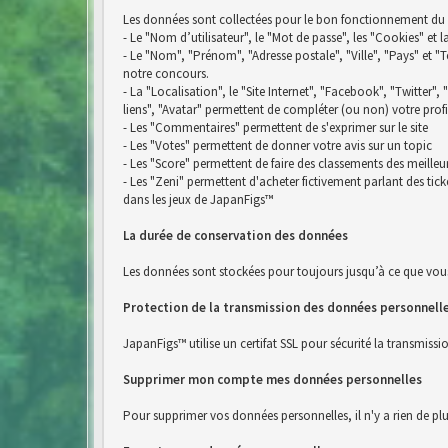
Les données sont collectées pour le bon fonctionnement du si
- Le "Nom d’utilisateur", le "Mot de passe", les "Cookies" et 
- Le "Nom", "Prénom", "Adresse postale", "Ville", "Pays" e
notre concours.
- La "Localisation", le "Site Internet", "Facebook", "Twitter",
liens", "Avatar" permettent de compléter (ou non) votre profi
- Les "Commentaires" permettent de s'exprimer sur le site
- Les "Votes" permettent de donner votre avis sur un topic
- Les "Score" permettent de faire des classements des meilleu
- Les "Zeni" permettent d'acheter fictivement parlant des ti
dans les jeux de JapanFigs™
La durée de conservation des données
Les données sont stockées pour toujours jusqu’à ce que vou
Protection de la transmission des données personnell
JapanFigs™ utilise un certifat SSL pour sécurité la transmiss
Supprimer mon compte mes données personnelles
Pour supprimer vos données personnelles, il n'y a rien de pl