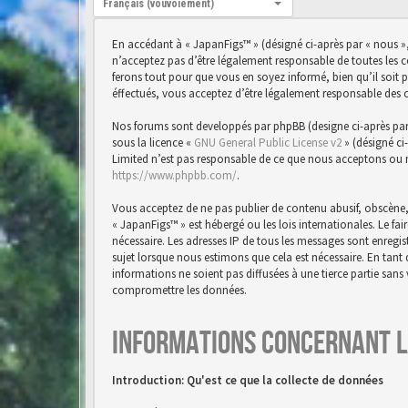
Français (vouvoiement)
En accédant à « JapanFigs™ » (désigné ci-après par « nous »,
n’acceptez pas d’être légalement responsable de toutes les 
ferons tout pour que vous en soyez informé, bien qu’il soit 
éffectués, vous acceptez d’être légalement responsable des 
Nos forums sont developpés par phpBB (designe ci-après par « 
sous la licence «
GNU General Public License v2
» (désigné ci
Limited n’est pas responsable de ce que nous acceptons ou 
https://www.phpbb.com/
.
Vous acceptez de ne pas publier de contenu abusif, obscène,
« JapanFigs™ » est hébergé ou les lois internationales. Le f
nécessaire. Les adresses IP de tous les messages sont enreg
sujet lorsque nous estimons que cela est nécessaire. En tan
informations ne soient pas diffusées à une tierce partie san
compromettre les données.
Informations concernant l
Introduction: Qu'est ce que la collecte de données