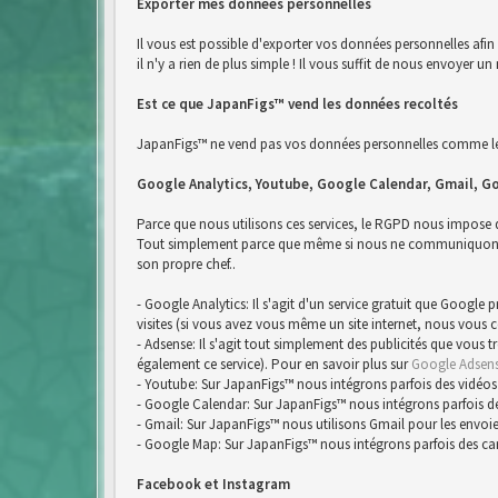
Exporter mes données personnelles
Il vous est possible d'exporter vos données personnelles afi
il n'y a rien de plus simple ! Il vous suffit de nous envoyer
Est ce que JapanFigs™ vend les données recoltés
JapanFigs™ ne vend pas vos données personnelles comme le 
Google Analytics, Youtube, Google Calendar, Gmail, G
Parce que nous utilisons ces services, le RGPD nous impose
Tout simplement parce que même si nous ne communiquons pa
son propre chef..
- Google Analytics: Il s'agit d'un service gratuit que Google
visites (si vous avez vous même un site internet, nous vous 
- Adsense: Il s'agit tout simplement des publicités que vous 
également ce service). Pour en savoir plus sur
Google Adsen
- Youtube: Sur JapanFigs™ nous intégrons parfois des vidéos
- Google Calendar: Sur JapanFigs™ nous intégrons parfois d
- Gmail: Sur JapanFigs™ nous utilisons Gmail pour les envoie
- Google Map: Sur JapanFigs™ nous intégrons parfois des ca
Facebook et Instagram