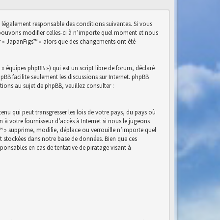
e légalement responsable des conditions suivantes. Si vous
s pouvons modifier celles-ci à n’importe quel moment et nous
ser « JapanFigs™ » alors que des changements ont été
« équipes phpBB ») qui est un script libre de forum, déclaré
phpBB facilite seulement les discussions sur Internet. phpBB
ns au sujet de phpBB, veuillez consulter :
nu qui peut transgresser les lois de votre pays, du pays où
à votre fournisseur d’accès à Internet si nous le jugeons
™ » supprime, modifie, déplace ou verrouille n’importe quel
nt stockées dans notre base de données. Bien que ces
ponsables en cas de tentative de piratage visant à