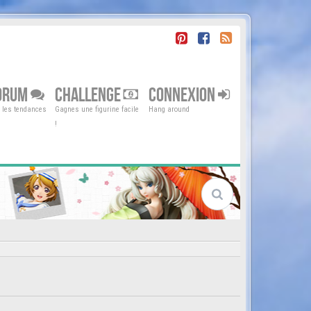
ORUM
CHALLENGE
CONNEXION
r les tendances
Gagnes une figurine facile
Hang around
!