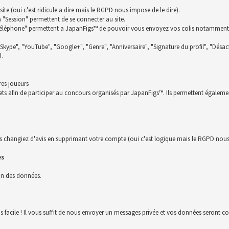
te (oui c'est ridicule a dire mais le RGPD nous impose de le dire).
la "Session" permettent de se connecter au site.
t "Téléphone" permettent a JapanFigs™ de pouvoir vous envoyez vos colis notamment
 "Skype", "YouTube", "Google+", "Genre", "Anniversaire", "Signature du profil", "Désact
l.
res joueurs
ckets afin de participer au concours organisés par JapanFigs™. Ils permettent égalem
s changiez d'avis en supprimant votre compte (oui c'est logique mais le RGPD nous 
es
ion des données.
us facile ! Il vous suffit de nous envoyer un messages privée et vos données seront