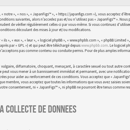
 « notre », « nos », « JapanFigs™ », « https://japanfigs.com »), vous acceptez d’êtr
conditions suivantes, alors n’accedez pas et/ou n’utilisez pas « JapanFigs™ ». Nou
prudent de vérifier régulièrement celles-ci par vous-même. Si vous continuez d’utili
conditions découlant des mises à jour et/ou modifications.
ils », « eux », « leur », « logiciel phpBB », « www.phpbb.com », « phpBB Limited », 
-après par « GPL ») et qui peut être téléchargé depuis
www.phpbb.com
. Le logiciel 
n’acceptons pas comme contenu ou conduite permis. Pour de plus amples informatio
 vulgaire, diffamatoire, choquant, menaçant, à caractère sexuel ou tout autre conte
aire peut vous mener à un bannissement immédiat et permanent, avec une notification 
istrées pour aider au renforcement de ces conditions. Vous acceptez que « JapanFigs
t que membre, vous acceptez que toutes les informations que vous avez saisies soie
s votre consentement, ni « JapanFigs™ », ni phpBB ne pourront être tenus comme res
a collecte de donnees