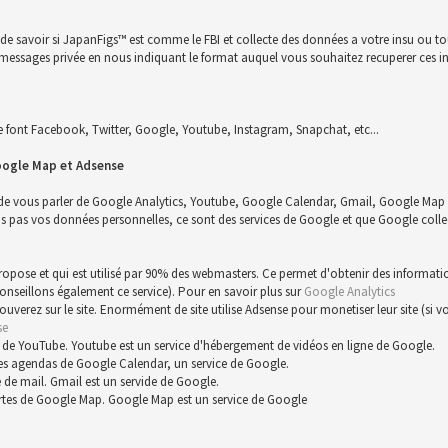
n de savoir si JapanFigs™ est comme le FBI et collecte des données a votre insu ou 
 un messages privée en nous indiquant le format auquel vous souhaitez recuperer ces i
font Facebook, Twitter, Google, Youtube, Instagram, Snapchat, etc...
oogle Map et Adsense
 de vous parler de Google Analytics, Youtube, Google Calendar, Gmail, Google Map 
s vos données personnelles, ce sont des services de Google et que Google collect
 propose et qui est utilisé par 90% des webmasters. Ce permet d'obtenir des informat
conseillons également ce service). Pour en savoir plus sur
Google Analytics
trouverez sur le site. Enormément de site utilise Adsense pour monetiser leur site (s
se
 de YouTube. Youtube est un service d'hébergement de vidéos en ligne de Google.
es agendas de Google Calendar, un service de Google.
 de mail. Gmail est un servide de Google.
rtes de Google Map. Google Map est un service de Google