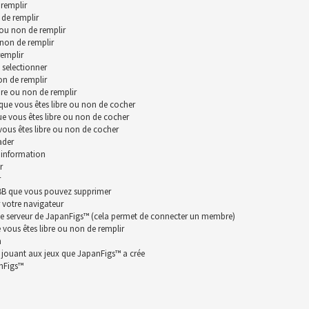
remplir
 de remplir
 ou non de remplir
 non de remplir
remplir
 selectionner
on de remplir
bre ou non de remplir
que vous êtes libre ou non de cocher
ue vous êtes libre ou non de cocher
vous êtes libre ou non de cocher
ader
 information
r
r
hpBB que vous pouvez supprimer
 votre navigateur
le serveur de JapanFigs™ (cela permet de connecter un membre)
vous êtes libre ou non de remplir
n
n jouant aux jeux que JapanFigs™ a crée
anFigs™