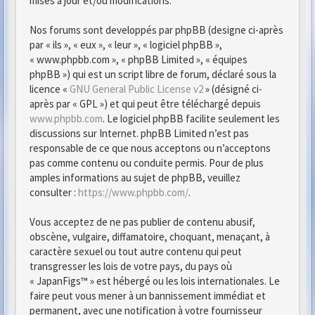
mises à jour et/ou modifications.
Nos forums sont developpés par phpBB (designe ci-après
par « ils », « eux », « leur », « logiciel phpBB »,
« www.phpbb.com », « phpBB Limited », « équipes
phpBB ») qui est un script libre de forum, déclaré sous la
licence «
GNU General Public License v2
» (désigné ci-
après par « GPL ») et qui peut être téléchargé depuis
www.phpbb.com
. Le logiciel phpBB facilite seulement les
discussions sur Internet. phpBB Limited n’est pas
responsable de ce que nous acceptons ou n’acceptons
pas comme contenu ou conduite permis. Pour de plus
amples informations au sujet de phpBB, veuillez
consulter :
https://www.phpbb.com/
.
Vous acceptez de ne pas publier de contenu abusif,
obscène, vulgaire, diffamatoire, choquant, menaçant, à
caractère sexuel ou tout autre contenu qui peut
transgresser les lois de votre pays, du pays où
« JapanFigs™ » est hébergé ou les lois internationales. Le
faire peut vous mener à un bannissement immédiat et
permanent, avec une notification à votre fournisseur