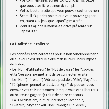
Vos commentaires sur les topic: un champs texte
que vous êtes libre ou non de remplir
Votes: bouton radio que vous pouvez cocher ou non
Score: Il s'agit des points que vous pouvez gagner
en jouant aux jeux que JapanFigs™ a crée
Zeni: Il s'agit de la monnaie ficitive présente sur
JapanFigs™
La finalité de la collecte
Les données sont collectées pour le bon fonctionnement
du site (oui c'est ridicule a dire mais le RGPD nous impose
de le dire).
- Le "Nom d’utilisateur", le "Mot de passe", les "Cookies"
et la "Session" permettent de se connecter au site.
- Le "Nom", "Prénom", "Adresse postale", "Ville", "Pays" et
"Téléphone" permettent a JapanFigs™ de pouvoir vous
envoyez vos colis notamment lorsque vous etes l'heureux
ou heureuse gagnant(e) d'un de notre concours.
- La "Localisation", le "Site Internet", "Facebook",
"Twitter", "Skype", "YouTube", "Google+", "Genre",