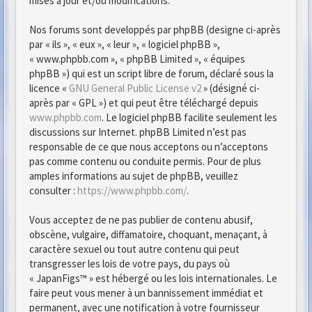
mises à jour et/ou modifications.
Nos forums sont developpés par phpBB (designe ci-après
par « ils », « eux », « leur », « logiciel phpBB »,
« www.phpbb.com », « phpBB Limited », « équipes
phpBB ») qui est un script libre de forum, déclaré sous la
licence «
GNU General Public License v2
» (désigné ci-
après par « GPL ») et qui peut être téléchargé depuis
www.phpbb.com
. Le logiciel phpBB facilite seulement les
discussions sur Internet. phpBB Limited n’est pas
responsable de ce que nous acceptons ou n’acceptons
pas comme contenu ou conduite permis. Pour de plus
amples informations au sujet de phpBB, veuillez
consulter :
https://www.phpbb.com/
.
Vous acceptez de ne pas publier de contenu abusif,
obscène, vulgaire, diffamatoire, choquant, menaçant, à
caractère sexuel ou tout autre contenu qui peut
transgresser les lois de votre pays, du pays où
« JapanFigs™ » est hébergé ou les lois internationales. Le
faire peut vous mener à un bannissement immédiat et
permanent, avec une notification à votre fournisseur