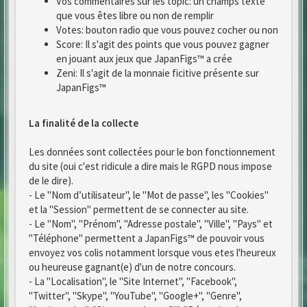
Vos commentaires sur les topic: un champs texte
que vous êtes libre ou non de remplir
Votes: bouton radio que vous pouvez cocher ou non
Score: Il s'agit des points que vous pouvez gagner
en jouant aux jeux que JapanFigs™ a crée
Zeni: Il s'agit de la monnaie ficitive présente sur
JapanFigs™
La finalité de la collecte
Les données sont collectées pour le bon fonctionnement
du site (oui c'est ridicule a dire mais le RGPD nous impose
de le dire).
- Le "Nom d’utilisateur", le "Mot de passe", les "Cookies"
et la "Session" permettent de se connecter au site.
- Le "Nom", "Prénom", "Adresse postale", "Ville", "Pays" et
"Téléphone" permettent a JapanFigs™ de pouvoir vous
envoyez vos colis notamment lorsque vous etes l'heureux
ou heureuse gagnant(e) d'un de notre concours.
- La "Localisation", le "Site Internet", "Facebook",
"Twitter", "Skype", "YouTube", "Google+", "Genre",